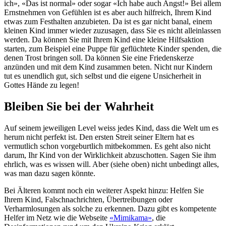
ich», «Das ist normal» oder sogar «Ich habe auch Angst!» Bei allem
Ernstnehmen von Gefühlen ist es aber auch hilfreich, Ihrem Kind
etwas zum Festhalten anzubieten. Da ist es gar nicht banal, einem
kleinen Kind immer wieder zuzusagen, dass Sie es nicht alleinlassen
werden. Da können Sie mit Ihrem Kind eine kleine Hilfsaktion
starten, zum Beispiel eine Puppe für geflüchtete Kinder spenden, die
denen Trost bringen soll. Da können Sie eine Friedenskerze
anzünden und mit dem Kind zusammen beten. Nicht nur Kindern
tut es unendlich gut, sich selbst und die eigene Unsicherheit in
Gottes Hände zu legen!
Bleiben Sie bei der Wahrheit
Auf seinem jeweiligen Level weiss jedes Kind, dass die Welt um es
herum nicht perfekt ist. Den ersten Streit seiner Eltern hat es
vermutlich schon vorgeburtlich mitbekommen. Es geht also nicht
darum, Ihr Kind von der Wirklichkeit abzuschotten. Sagen Sie ihm
ehrlich, was es wissen will. Aber (siehe oben) nicht unbedingt alles,
was man dazu sagen könnte.
Bei Älteren kommt noch ein weiterer Aspekt hinzu: Helfen Sie
Ihrem Kind, Falschnachrichten, Übertreibungen oder
Verharmlosungen als solche zu erkennen. Dazu gibt es kompetente
Helfer im Netz wie die Webseite
«Mimikama»
, die