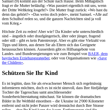
Samuel (9) kommt aus der Schule nach Hause. Beim Mittagstisch
fragt er die Mutter beiläufig: «Was passiert eigentlich mit uns, wenn
der Dritte Weltkrieg losgeht?» Die Mutter fragt zurück: «Wo hast du
denn das gehört?» «Das weiss doch jeder», meint Samuel. «Alle auf
dem Schulhof reden so, und die ganzen Nachrichten sind ja voll
vom Krieg.»
Höchste Zeit zu reden! Aber wie? Da Kinder sehr unterschiedlich
sind – ängstlich oder draufgängerisch, älter oder jünger, fragend
oder still – gibt es kein Patentrezept. Aber es gibt eine Vielzahl von
Tipps und Ideen, aus denen Sie als Eltern sich das Geeignete
heraussuchen können. Ausserdem gibt es Hilfsangebote von
Landes- und Bundesregierungen wie zum Beispiel von
BAER, dem
bayrischen Erziehungsratgeber
, oder von Organisationen wie
«Save
the Children»
.
Schützen Sie Ihr Kind
Es ist legitim, dass Sie als erwachsener Mensch sich regelmässig
informieren möchten, doch es ist nicht sinnvoll, dass Ihre fünfjährige
Tochter die Tagesschau samt anschliessender
Sonderberichterstattung mitschaut. Sie können die dramatischen
Bilder in Ihr Weltbild einordnen – die Ukraine ist 2'000 Kilometer
entfernt und nicht jeder Panzer wird demnächst durch Ihre Strasse
rollen –, aber Ihr Kind kann das kaum. Entfernungen sind für