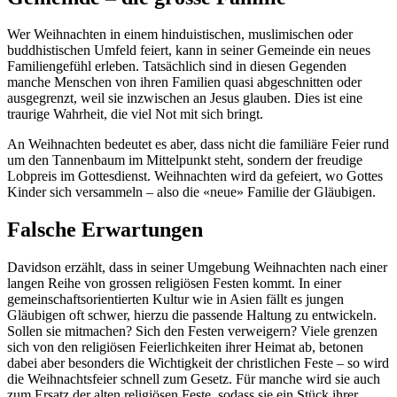
Wer Weihnachten in einem hinduistischen, muslimischen oder
buddhistischen Umfeld feiert, kann in seiner Gemeinde ein neues
Familiengefühl erleben. Tatsächlich sind in diesen Gegenden
manche Menschen von ihren Familien quasi abgeschnitten oder
ausgegrenzt, weil sie inzwischen an Jesus glauben. Dies ist eine
traurige Wahrheit, die viel Not mit sich bringt.
An Weihnachten bedeutet es aber, dass nicht die familiäre Feier rund
um den Tannenbaum im Mittelpunkt steht, sondern der freudige
Lobpreis im Gottesdienst. Weihnachten wird da gefeiert, wo Gottes
Kinder sich versammeln – also die «neue» Familie der Gläubigen.
Falsche Erwartungen
Davidson erzählt, dass in seiner Umgebung Weihnachten nach einer
langen Reihe von grossen religiösen Festen kommt. In einer
gemeinschaftsorientierten Kultur wie in Asien fällt es jungen
Gläubigen oft schwer, hierzu die passende Haltung zu entwickeln.
Sollen sie mitmachen? Sich den Festen verweigern? Viele grenzen
sich von den religiösen Feierlichkeiten ihrer Heimat ab, betonen
dabei aber besonders die Wichtigkeit der christlichen Feste – so wird
die Weihnachtsfeier schnell zum Gesetz. Für manche wird sie auch
zum Ersatz der alten religiösen Feste, sodass sie ein Stück ihrer