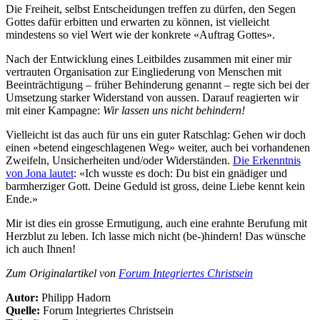
Die Freiheit, selbst Entscheidungen treffen zu dürfen, den Segen
Gottes dafür erbitten und erwarten zu können, ist vielleicht
mindestens so viel Wert wie der konkrete «Auftrag Gottes».
Nach der Entwicklung eines Leitbildes zusammen mit einer mir
vertrauten Organisation zur Eingliederung von Menschen mit
Beeinträchtigung – früher Behinderung genannt – regte sich bei der
Umsetzung starker Widerstand von aussen. Darauf reagierten wir
mit einer Kampagne:
Wir lassen uns nicht behindern!
Vielleicht ist das auch für uns ein guter Ratschlag: Gehen wir doch
einen «betend eingeschlagenen Weg» weiter, auch bei vorhandenen
Zweifeln, Unsicherheiten und/oder Widerständen.
Die Erkenntnis
von Jona lautet
: «Ich wusste es doch: Du bist ein gnädiger und
barmherziger Gott. Deine Geduld ist gross, deine Liebe kennt kein
Ende.»
Mir ist dies ein grosse Ermutigung, auch eine erahnte Berufung mit
Herzblut zu leben. Ich lasse mich nicht (be-)hindern! Das wünsche
ich auch Ihnen!
Zum Originalartikel von
Forum Integriertes Christsein
Autor:
Philipp Hadorn
Quelle:
Forum Integriertes Christsein