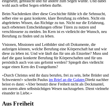
eingesetzt, gebraucht und für andere zum Segen wurde. Und dabei
wohl auch selbst Segen erleben durfte.
Beim Nachdenken über diese Geschichte fühlte ich die Sehnsucht,
selber eine so ganz konkrete, klare Berufung zu erleben. Nicht ein
abgeleitetes Wissen, das Richtige zu tun. Nicht nur die Erfahrung,
nach erbetenen Entscheidungen offene Türen zu nutzen und
verschlossene zu meiden. Im Kern ist es vielleicht der Wunsch, neu
Berufung zu finden und zu leben.
Visionen, Missionen und Leitbilder sind oft Dokumente, die
aufzeigen können, welche Berufung eine Körperschaft hat und wie
diese zu leben ist. Und wie läuft das für uns als Einzelne? Muss und
darf die ganz konkrete Berufung für Körperschaften und für uns
persönlich auch von uns geformt werden? Spiegelt dies vielleicht
sogar einen Kern des Evangeliums?
«Durch Christus seid ihr dazu berufen, frei zu sein, liebe Brüder und
Schwestern!» schreibt Paulus
im Brief an die Galater.
Direkt nachher
heisst es dann: «Aber benutzt diese Freiheit nicht als Deckmantel,
um eurem alten selbstsüchtigen Wesen nachzugeben. Dient vielmehr
einander in Liebe.»
Aus Freiheit