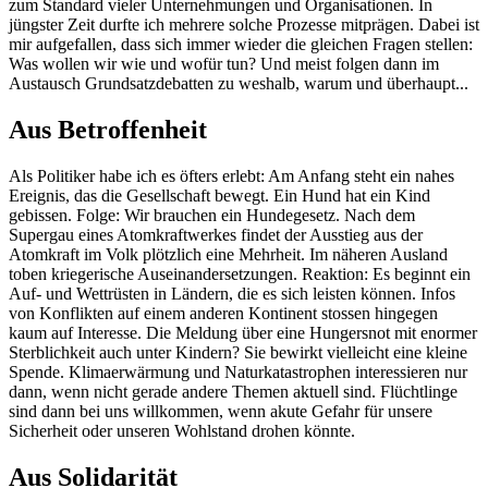
zum Standard vieler Unternehmungen und Organisationen. In
jüngster Zeit durfte ich mehrere solche Prozesse mitprägen. Dabei ist
mir aufgefallen, dass sich immer wieder die gleichen Fragen stellen:
Was wollen wir wie und wofür tun? Und meist folgen dann im
Austausch Grundsatzdebatten zu weshalb, warum und überhaupt...
Aus Betroffenheit
Als Politiker habe ich es öfters erlebt: Am Anfang steht ein nahes
Ereignis, das die Gesellschaft bewegt. Ein Hund hat ein Kind
gebissen. Folge: Wir brauchen ein Hundegesetz. Nach dem
Supergau eines Atomkraftwerkes findet der Ausstieg aus der
Atomkraft im Volk plötzlich eine Mehrheit. Im näheren Ausland
toben kriegerische Auseinandersetzungen. Reaktion: Es beginnt ein
Auf- und Wettrüsten in Ländern, die es sich leisten können. Infos
von Konflikten auf einem anderen Kontinent stossen hingegen
kaum auf Interesse. Die Meldung über eine Hungersnot mit enormer
Sterblichkeit auch unter Kindern? Sie bewirkt vielleicht eine kleine
Spende. Klimaerwärmung und Naturkatastrophen interessieren nur
dann, wenn nicht gerade andere Themen aktuell sind. Flüchtlinge
sind dann bei uns willkommen, wenn akute Gefahr für unsere
Sicherheit oder unseren Wohlstand drohen könnte.
Aus Solidarität