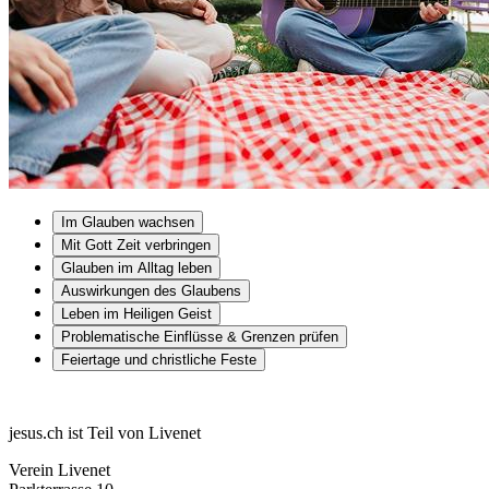
Im Glauben wachsen
Mit Gott Zeit verbringen
Glauben im Alltag leben
Auswirkungen des Glaubens
Leben im Heiligen Geist
Problematische Einflüsse & Grenzen prüfen
Feiertage und christliche Feste
jesus.ch ist Teil von Livenet
Verein Livenet