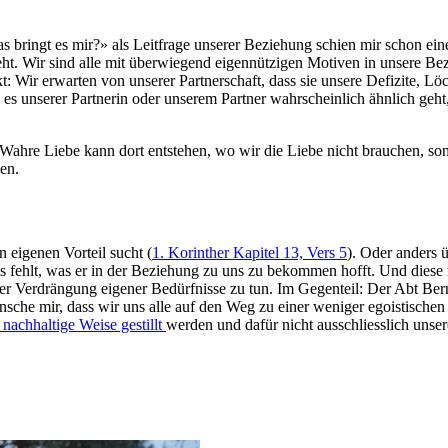
ringt es mir?» als Leitfrage unserer Beziehung schien mir schon eine 
geht. Wir sind alle mit überwiegend eigennützigen Motiven in unsere B
t: Wir erwarten von unserer Partnerschaft, dass sie unsere Defizite, L
s unserer Partnerin oder unserem Partner wahrscheinlich ähnlich geht,
t. Wahre Liebe kann dort entstehen, wo wir die Liebe nicht brauchen, s
en.
n eigenen Vorteil sucht (
1. Korinther Kapitel 13, Vers 5
). Oder anders ü
s fehlt, was er in der Beziehung zu uns zu bekommen hofft. Und diese re
 oder Verdrängung eigener Bedürfnisse zu tun. Im Gegenteil: Der Abt B
 wünsche mir, dass wir uns alle auf den Weg zu einer weniger egoistisc
nachhaltige Weise gestillt
werden und dafür nicht ausschliesslich unser