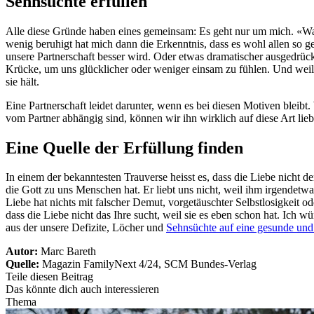
Sehnsüchte erfüllen
Alle diese Gründe haben eines gemeinsam: Es geht nur um mich. «Was b
wenig beruhigt hat mich dann die Erkenntnis, dass es wohl allen so 
unsere Partnerschaft besser wird. Oder etwas dramatischer ausgedrück
Krücke, um uns glücklicher oder weniger einsam zu fühlen. Und weil e
sie hält.
Eine Partnerschaft leidet darunter, wenn es bei diesen Motiven bleib
vom Partner abhängig sind, können wir ihn wirklich auf diese Art lieb
Eine Quelle der Erfüllung finden
In einem der bekanntesten Trauverse heisst es, dass die Liebe nicht de
die Gott zu uns Menschen hat. Er liebt uns nicht, weil ihm irgendetwa
Liebe hat nichts mit falscher Demut, vorgetäuschter Selbstlosigkeit
dass die Liebe nicht das Ihre sucht, weil sie es eben schon hat. Ich
aus der unsere Defizite, Löcher und
Sehnsüchte auf eine gesunde und 
Autor:
Marc Bareth
Quelle:
Magazin FamilyNext 4/24, SCM Bundes-Verlag
Teile diesen Beitrag
Das könnte dich auch interessieren
Thema