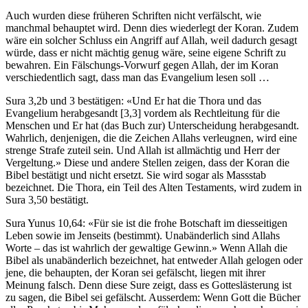
Auch wurden diese früheren Schriften nicht verfälscht, wie
manchmal behauptet wird. Denn dies wiederlegt der Koran. Zudem
wäre ein solcher Schluss ein Angriff auf Allah, weil dadurch gesagt
würde, dass er nicht mächtig genug wäre, seine eigene Schrift zu
bewahren. Ein Fälschungs-Vorwurf gegen Allah, der im Koran
verschiedentlich sagt, dass man das Evangelium lesen soll …
Sura 3,2b und 3 bestätigen: «Und Er hat die Thora und das
Evangelium herabgesandt [3,3] vordem als Rechtleitung für die
Menschen und Er hat (das Buch zur) Unterscheidung herabgesandt.
Wahrlich, denjenigen, die die Zeichen Allahs verleugnen, wird eine
strenge Strafe zuteil sein. Und Allah ist allmächtig und Herr der
Vergeltung.» Diese und andere Stellen zeigen, dass der Koran die
Bibel bestätigt und nicht ersetzt. Sie wird sogar als Massstab
bezeichnet. Die Thora, ein Teil des Alten Testaments, wird zudem in
Sura 3,50 bestätigt.
Sura Yunus 10,64: «Für sie ist die frohe Botschaft im diesseitigen
Leben sowie im Jenseits (bestimmt). Unabänderlich sind Allahs
Worte – das ist wahrlich der gewaltige Gewinn.» Wenn Allah die
Bibel als unabänderlich bezeichnet, hat entweder Allah gelogen oder
jene, die behaupten, der Koran sei gefälscht, liegen mit ihrer
Meinung falsch. Denn diese Sure zeigt, dass es Gotteslästerung ist
zu sagen, die Bibel sei gefälscht. Ausserdem: Wenn Gott die Bücher