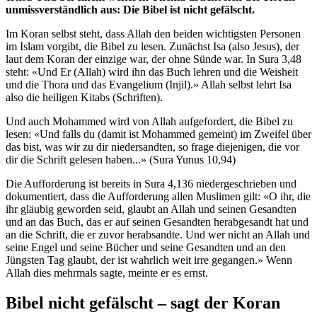
unmissverständlich aus: Die Bibel ist nicht gefälscht.
Im Koran selbst steht, dass Allah den beiden wichtigsten Personen
im Islam vorgibt, die Bibel zu lesen. Zunächst Isa (also Jesus), der
laut dem Koran der einzige war, der ohne Sünde war. In Sura 3,48
steht: «Und Er (Allah) wird ihn das Buch lehren und die Weisheit
und die Thora und das Evangelium (Injil).» Allah selbst lehrt Isa
also die heiligen Kitabs (Schriften).
Und auch Mohammed wird von Allah aufgefordert, die Bibel zu
lesen: «Und falls du (damit ist Mohammed gemeint) im Zweifel über
das bist, was wir zu dir niedersandten, so frage diejenigen, die vor
dir die Schrift gelesen haben...» (Sura Yunus 10,94)
Die Aufforderung ist bereits in Sura 4,136 niedergeschrieben und
dokumentiert, dass die Aufforderung allen Muslimen gilt: «O ihr, die
ihr gläubig geworden seid, glaubt an Allah und seinen Gesandten
und an das Buch, das er auf seinen Gesandten herabgesandt hat und
an die Schrift, die er zuvor herabsandte. Und wer nicht an Allah und
seine Engel und seine Bücher und seine Gesandten und an den
Jüngsten Tag glaubt, der ist wahrlich weit irre gegangen.» Wenn
Allah dies mehrmals sagte, meinte er es ernst.
Bibel nicht gefälscht – sagt der Koran