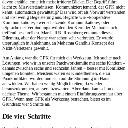
davon erzähle, ernte ich meist irritierte Blicke. Der Begriff führt
leicht zu Missverständnissen. Kommuniziert jemand, der GFK nicht
kennt, automatisch gewalttätig? Das wird oft als Vorwurf verstanden
und löst wenig Begeisterung aus. Begriffe wie «kooperative
Kommunikation», «wertschätzende Kommunikation», oder
«Sprache der Verbindung» würden den Kern der Methode auch
treffend beschreiben. Marshall B. Rosenberg erkannte dieses
Dilemma, aber der Name war schon sehr verbreitet. Er wurde
ursprünglich in Anlehnung an Mahatma Gandhis Konzept des
Nicht-Verletzens gewählt.
Am Anfang war die GFK für mich ein Werkzeug. Ich suchte nach
Lösungen, wie wir in unserer Patchworkfamilie mit sechs Kindern –
damals zwischen sechs und sechzehn Jahren – besser mit Konflikten
umgehen konnten. Meistens waren es Kinderthemen, die zu
Paarkonflikten wurden und sich auf die Stimmung im Haus
auswirkten. Wir hatten wenig Möglichkeiten, da wieder
herauszukommen, ausser abzuwarten. Aber dann kam schon das
nächste Thema. Wir begannen mit einem Einführungsseminar über
GFK. Wenn man GFK als Werkzeug betrachtet, bietet es im
Grundsatz vier Schritte an.
Die vier Schritte