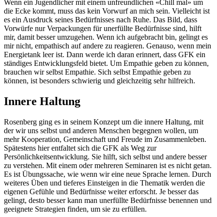
Wenn ein Jugendlicher mit einem unfreundlichen «Chill mal» um
die Ecke kommt, muss das kein Vorwurf an mich sein. Vielleicht ist
es ein Ausdruck seines Bedürfnisses nach Ruhe. Das Bild, dass
Vorwürfe nur Verpackungen für unerfüllte Bedürfnisse sind, hilft
mir, damit besser umzugehen. Wenn ich aufgebracht bin, gelingt es
mir nicht, empathisch auf andere zu reagieren. Genauso, wenn mein
Energietank leer ist. Dann werde ich daran erinnert, dass GFK ein
ständiges Entwicklungsfeld bietet. Um Empathie geben zu können,
brauchen wir selbst Empathie. Sich selbst Empathie geben zu
können, ist besonders schwierig und gleichzeitig sehr hilfreich.
Innere Haltung
Rosenberg ging es in seinem Konzept um die innere Haltung, mit
der wir uns selbst und anderen Menschen begegnen wollen, um
mehr Kooperation, Gemeinschaft und Freude im Zusammenleben.
Spätestens hier entfaltet sich die GFK als Weg zur
Persönlichkeitsentwicklung. Sie hilft, sich selbst und andere besser
zu verstehen. Mit einem oder mehreren Seminaren ist es nicht getan.
Es ist Übungssache, wie wenn wir eine neue Sprache lernen. Durch
weiteres Üben und tieferes Einsteigen in die Thematik werden die
eigenen Gefühle und Bedürfnisse weiter erforscht. Je besser das
gelingt, desto besser kann man unerfüllte Bedürfnisse benennen und
geeignete Strategien finden, um sie zu erfüllen.