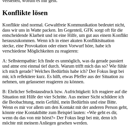
verstehen, worum es mir geht.
Konflikte lösen
Konflikte sind normal. Gewaltfreie Kommunikation bedeutet nicht,
dass wir uns in Watte packen. Im Gegenteil, GFK sorgt oft für die
entscheidende Klarheit und ist eine Hilfe, um gut aus einem Konflikt
herauszukommen. Wenn ich in einer akuten Konfliktsituation
stecke, eine Provokation oder einen Vorwurf höre, habe ich
verschiedene Möglichkeiten zu reagieren:
A: Selbstempathie: Ich finde es unmöglich, was da gerade passiert
und atme erst einmal tief durch. Warum trifft mich das so? Wie fühle
ich mich gerade? Welches Bedürfnis habe ich? Der Fokus liegt bei
mir, ich reflektiere kurz. Es hilft, etwas Pfeffer aus der Situation zu
nehmen, um gelassener reagieren zu können.
B: Ehrlicher Selbstausdruck bzw. Aufrichtigkeit: Ich reagiere auf die
Situation mit Hilfe der vier Schritte. Aus meiner Sicht schildere ich
die Beobachtung, mein Gefühl, mein Bedürfnis und eine Bitte.
Wenn es mir vor allem um den Kontakt mit der anderen Person geht,
könnte eine Kontaktbitte zum Beispiel lauten: «Wie geht es dir,
wenn du das von mir hörst?» Der Fokus liegt bei mir, denn ich
möchte mit meinem Anliegen gesehen werden.