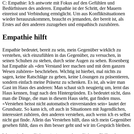
C: Empathie: Ich antworte mit Fokus auf den Gefühlen und
Bedürfnissen des anderen. Empathie ist der Schritt, der Mauern
einreisst und Verbindung ermöglicht. Um aus Konfliktsituationen
wieder herauszukommen, braucht es jemanden, der bereit ist, als
Erstes auf den anderen zuzugehen und empathisch zuzuhören.
Empathie hilft
Empathie bedeutet, bereit zu sein, mein Gegenüber wirklich zu
verstehen, sich einzufühlen in das Gegenüber, zu versuchen, in
seinen Schuhen zu stehen, durch seine Augen zu sehen. Rosenberg
hat Empathie als «den Verstand leer machen und mit dem ganzen
Wesen zuhören» beschrieben. Wichtig ist hierbei, mal nichts zu
sagen, keine Ratschläge zu geben, keine Lösungen zu präsentieren,
sondern einfach meine Präsenz zu schenken. Es ist, als wäre man
Gast im Haus des anderen: Man schaut sich neugierig um, lernt das
Haus kennen, fragt nach den Hintergründen. Es bedeutet nicht, dass
man die Dinge, die man in diesem Haus sieht, gut finden muss.
«Verstehen heisst nicht automatisch einverstanden sein» lautet der
Grundsatz. So kann ich, oft auch in Situationen mit Jugendlichen,
interessiert zuhören, den anderen verstehen, auch wenn ich es selbst
nicht gut finde. Allein das Verstehen hilft, dass sich mein Gegenüber
gesehen fühlt, dass es ihm besser geht und wir im Gespräch bleiben.