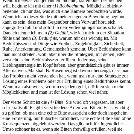
Wenn ich etwas von jemandem möchte, klären oder besprechen
will, beginne ich mit einer
(1) Beobachtung
. Möglichst objektiv
benenne ich nur das, was auch eine Kamera beobachten würde.
Wenn ich an dieser Stelle mit meiner eigenen Bewertung beginne,
kann es sein, dass mein Gegenüber einen Vorwurf hört, sich
angegriffen fühlt und sofort in den Verteidigungsmodus schaltet.
Danach nenne ich mein
(2) Gefühl
, wie ich mich in der Situation
fühle und mein
(3) Bedürfnis
, warum mir das wichtig ist. Mit
Bedürfnissen sind Dinge wie Freiheit, Zugehörigkeit, Sicherheit,
Ruhe, Anerkennung, Gemeinschaft gemeint. Über Bedürfnisse kann
man nicht streiten, wohl aber über die Strategien, mit denen jeder
versucht, seine Bedürfnisse zu erfüllen. Jeder mag seine
Lieblingsstrategie im Kopf haben, aber grundsätzlich gibt es immer
Alternativen. Marshall B. Rosenberg ist davon überzeugt, dass man
das Problem nicht verstanden hat, wenn man nur eine Strategie zur
Lösung eines Problems oder zur Erfüllung eines Bedürfnisses kennt.
Wenn man also weiss, worum es jedem geht, eröffnen sich mehr
Möglichkeiten und man ist der Lösung schon viel näher.
Der vierte Schritt ist die
(4) Bitte
. Sie wird oft vergessen, ist aber
sehr kraftvoll. Es gibt verschiedene Arten von Bitten. Es ist wichtig
zu prüfen, ob man eine echte Bitte ausspricht oder doch insgeheim
eine Forderung, nur hübscher formuliert. Eine echte Bitte kann ohne
Konsequenzen abgelehnt werden. Das gilt auch für Jugendliche.
Umso schöner ist es, wenn sie Bitten freiwillig erfüllen, weil sie