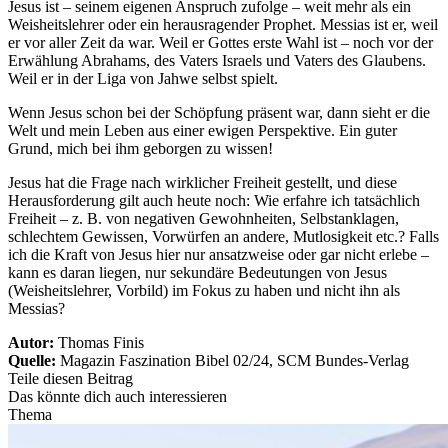
Jesus ist – seinem eigenen Anspruch zufolge – weit mehr als ein
Weisheitslehrer oder ein herausragender Prophet. Messias ist er, weil
er vor aller Zeit da war. Weil er Gottes erste Wahl ist – noch vor der
Erwählung Abrahams, des Vaters Israels und Vaters des Glaubens.
Weil er in der Liga von Jahwe selbst spielt.
Wenn Jesus schon bei der Schöpfung präsent war, dann sieht er die
Welt und mein Leben aus einer ewigen Perspektive. Ein guter
Grund, mich bei ihm geborgen zu wissen!
Jesus hat die Frage nach wirklicher Freiheit gestellt, und diese
Herausforderung gilt auch heute noch: Wie erfahre ich tatsächlich
Freiheit – z. B. von negativen Gewohnheiten, Selbstanklagen,
schlechtem Gewissen, Vorwürfen an andere, Mutlosigkeit etc.? Falls
ich die Kraft von Jesus hier nur ansatzweise oder gar nicht erlebe –
kann es daran liegen, nur sekundäre Bedeutungen von Jesus
(Weisheitslehrer, Vorbild) im Fokus zu haben und nicht ihn als
Messias?
Autor:
Thomas Finis
Quelle:
Magazin Faszination Bibel 02/24, SCM Bundes-Verlag
Teile diesen Beitrag
Das könnte dich auch interessieren
Thema