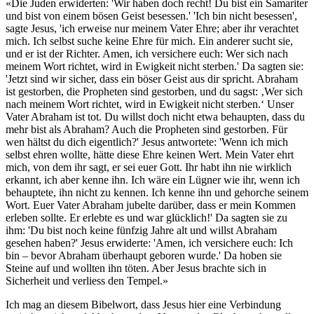
«Die Juden erwiderten: 'Wir haben doch recht! Du bist ein Samariter
und bist von einem bösen Geist besessen.' 'Ich bin nicht besessen',
sagte Jesus, 'ich erweise nur meinem Vater Ehre; aber ihr verachtet
mich. Ich selbst suche keine Ehre für mich. Ein anderer sucht sie,
und er ist der Richter. Amen, ich versichere euch: Wer sich nach
meinem Wort richtet, wird in Ewigkeit nicht sterben.' Da sagten sie:
'Jetzt sind wir sicher, dass ein böser Geist aus dir spricht. Abraham
ist gestorben, die Propheten sind gestorben, und du sagst: ‚Wer sich
nach meinem Wort richtet, wird in Ewigkeit nicht sterben.‘ Unser
Vater Abraham ist tot. Du willst doch nicht etwa behaupten, dass du
mehr bist als Abraham? Auch die Propheten sind gestorben. Für
wen hältst du dich eigentlich?' Jesus antwortete: 'Wenn ich mich
selbst ehren wollte, hätte diese Ehre keinen Wert. Mein Vater ehrt
mich, von dem ihr sagt, er sei euer Gott. Ihr habt ihn nie wirklich
erkannt, ich aber kenne ihn. Ich wäre ein Lügner wie ihr, wenn ich
behauptete, ihn nicht zu kennen. Ich kenne ihn und gehorche seinem
Wort. Euer Vater Abraham jubelte darüber, dass er mein Kommen
erleben sollte. Er erlebte es und war glücklich!' Da sagten sie zu
ihm: 'Du bist noch keine fünfzig Jahre alt und willst Abraham
gesehen haben?' Jesus erwiderte: 'Amen, ich versichere euch: Ich
bin – bevor Abraham überhaupt geboren wurde.' Da hoben sie
Steine auf und wollten ihn töten. Aber Jesus brachte sich in
Sicherheit und verliess den Tempel.»
Ich mag an diesem Bibelwort, dass Jesus hier eine Verbindung