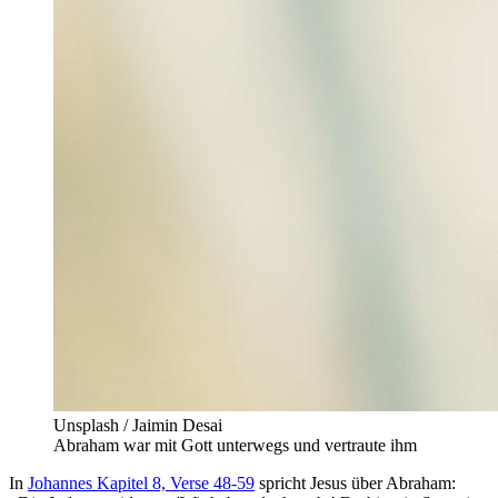
Unsplash / Jaimin Desai
Abraham war mit Gott unterwegs und vertraute ihm
In
Johannes Kapitel 8, Verse 48-59
spricht Jesus über Abraham: