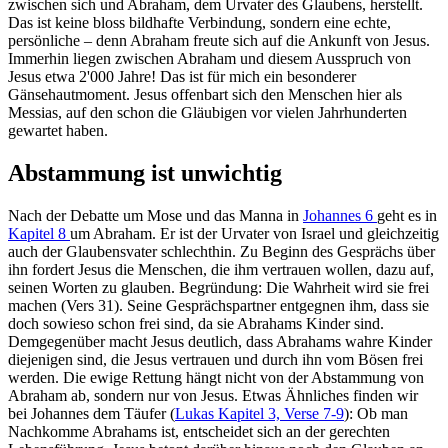
zwischen sich und Abraham, dem Urvater des Glaubens, herstellt.
Das ist keine bloss bildhafte Verbindung, sondern eine echte,
persönliche – denn Abraham freute sich auf die Ankunft von Jesus.
Immerhin liegen zwischen Abraham und diesem Ausspruch von
Jesus etwa 2'000 Jahre! Das ist für mich ein besonderer
Gänsehautmoment. Jesus offenbart sich den Menschen hier als
Messias, auf den schon die Gläubigen vor vielen Jahrhunderten
gewartet haben.
Abstammung ist unwichtig
Nach der Debatte um Mose und das Manna in
Johannes 6
geht es in
Kapitel 8
um Abraham. Er ist der Urvater von Israel und gleichzeitig
auch der Glaubensvater schlechthin. Zu Beginn des Gesprächs über
ihn fordert Jesus die Menschen, die ihm vertrauen wollen, dazu auf,
seinen Worten zu glauben. Begründung: Die Wahrheit wird sie frei
machen (Vers 31). Seine Gesprächspartner entgegnen ihm, dass sie
doch sowieso schon frei sind, da sie Abrahams Kinder sind.
Demgegenüber macht Jesus deutlich, dass Abrahams wahre Kinder
diejenigen sind, die Jesus vertrauen und durch ihn vom Bösen frei
werden. Die ewige Rettung hängt nicht von der Abstammung von
Abraham ab, sondern nur von Jesus. Etwas Ähnliches finden wir
bei Johannes dem Täufer (
Lukas Kapitel 3, Verse 7-9
): Ob man
Nachkomme Abrahams ist, entscheidet sich an der gerechten