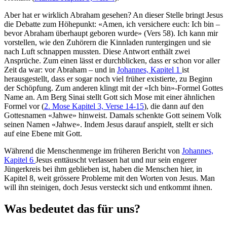
Aber hat er wirklich Abraham gesehen? An dieser Stelle bringt Jesus
die Debatte zum Höhepunkt: «Amen, ich versichere euch: Ich bin –
bevor Abraham überhaupt geboren wurde» (Vers 58). Ich kann mir
vorstellen, wie den Zuhörern die Kinnladen runtergingen und sie
nach Luft schnappen mussten. Diese Antwort enthält zwei
Ansprüche. Zum einen lässt er durchblicken, dass er schon vor aller
Zeit da war: vor Abraham – und in
Johannes, Kapitel 1
ist
herausgestellt, dass er sogar noch viel früher existierte, zu Beginn
der Schöpfung. Zum anderen klingt mit der «Ich bin»-Formel Gottes
Name an. Am Berg Sinai stellt Gott sich Mose mit einer ähnlichen
Formel vor (
2. Mose Kapitel 3, Verse 14-15
), die dann auf den
Gottesnamen «Jahwe» hinweist. Damals schenkte Gott seinem Volk
seinen Namen «Jahwe». Indem Jesus darauf anspielt, stellt er sich
auf eine Ebene mit Gott.
Während die Menschenmenge im früheren Bericht von
Johannes,
Kapitel 6
Jesus enttäuscht verlassen hat und nur sein engerer
Jüngerkreis bei ihm geblieben ist, haben die Menschen hier, in
Kapitel 8, weit grössere Probleme mit den Worten von Jesus. Man
will ihn steinigen, doch Jesus versteckt sich und entkommt ihnen.
Was bedeutet das für uns?