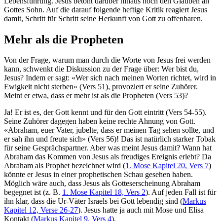
Lebensführung. Jesus betont darüber hinaus noch den Glauben an
Gottes Sohn. Auf die darauf folgende heftige Kritik reagiert Jesus
damit, Schritt für Schritt seine Herkunft von Gott zu offenbaren.
Mehr als die Propheten
Von der Frage, warum man durch die Worte von Jesus frei werden
kann, schwenkt die Diskussion zu der Frage über: Wer bist du,
Jesus? Indem er sagt: «Wer sich nach meinen Worten richtet, wird in
Ewigkeit nicht sterben» (Vers 51), provoziert er seine Zuhörer.
Meint er etwa, dass er mehr ist als die Propheten (Vers 53)?
Ja! Er ist es, der Gott kennt und für den Gott eintritt (Vers 54-55).
Seine Zuhörer dagegen haben keine rechte Ahnung von Gott.
«Abraham, euer Vater, jubelte, dass er meinen Tag sehen sollte, und
er sah ihn und freute sich» (Vers 56)! Das ist natürlich starker Tobak
für seine Gesprächspartner. Aber was meint Jesus damit? Wann hat
Abraham das Kommen von Jesus als freudiges Ereignis erlebt? Da
Abraham als Prophet bezeichnet wird (
1. Mose Kapitel 20, Vers 7
)
könnte er Jesus in einer prophetischen Schau gesehen haben.
Möglich wäre auch, dass Jesus als Gotteserscheinung Abraham
begegnet ist (z. B.
1. Mose Kapitel 18, Vers 2
). Auf jeden Fall ist für
ihn klar, dass die Ur-Väter Israels bei Gott lebendig sind (
Markus
Kapitel 12, Verse 26-27
). Jesus hatte ja auch mit Mose und Elisa
Kontakt (
Markus Kapitel 9, Vers 4
).