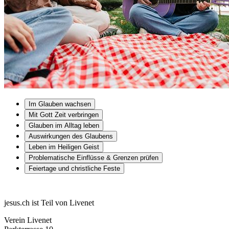
Im Glauben wachsen
Mit Gott Zeit verbringen
Glauben im Alltag leben
Auswirkungen des Glaubens
Leben im Heiligen Geist
Problematische Einflüsse & Grenzen prüfen
Feiertage und christliche Feste
jesus.ch ist Teil von Livenet
Verein Livenet