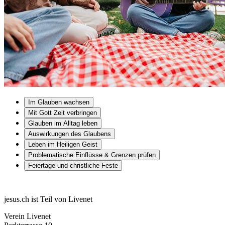
Im Glauben wachsen
Mit Gott Zeit verbringen
Glauben im Alltag leben
Auswirkungen des Glaubens
Leben im Heiligen Geist
Problematische Einflüsse & Grenzen prüfen
Feiertage und christliche Feste
jesus.ch ist Teil von Livenet
Verein Livenet