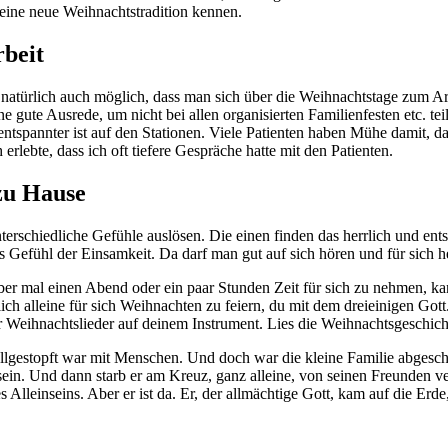
 eine neue Weihnachtstradition kennen.
beit
s natürlich auch möglich, dass man sich über die Weihnachtstage zum Arb
ne gute Ausrede, um nicht bei allen organisierten Familienfesten etc. 
ntspannter ist auf den Stationen. Viele Patienten haben Mühe damit, da
rlebte, dass ich oft tiefere Gespräche hatte mit den Patienten.
zu Hause
rschiedliche Gefühle auslösen. Die einen finden das herrlich und ent
as Gefühl der Einsamkeit. Da darf man gut auf sich hören und für sich
aber mal einen Abend oder ein paar Stunden Zeit für sich zu nehmen, ka
ich alleine für sich Weihnachten zu feiern, du mit dem dreieinigen Go
r Weihnachtslieder auf deinem Instrument. Lies die Weihnachtsgeschic
llgestopft war mit Menschen. Und doch war die kleine Familie abgeschott
ein. Und dann starb er am Kreuz, ganz alleine, von seinen Freunden ver
 des Alleinseins. Aber er ist da. Er, der allmächtige Gott, kam auf die 