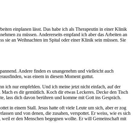
eiten einplanen lässt. Das habe ich als Therapeutin in einer Klinik
teilnehmen zu müssen. Andererseits empfand ich aber das Arbeiten an
ss sie an Weihnachten im Spital oder einer Klinik sein müssen. Sie
spannend. Andere finden es unangenehm und vielleicht auch
 herausfinden, was einem in diesem Moment guttut.
nn ich nur empfehlen. Und ich meine jetzt nicht einfach, auf der
tt. Mach es dir gemütlich. Koch dir etwas Leckeres. Decke den Tisch
hte, lass dich davon berühren und komme mit Gott ins Gespräch.
et in einem Stall. Jesus hatte oft viele Leute um sich, aber er zog
lassen und von denen, die zusahen, verspottet. Er weiss, wie es sich
Erde, weil er den Menschen begegnen wollte. Er will Gemeinschaft mit