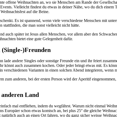
nte offene Weihnachten an, wo sie Menschen am Rande der Gesellschaft
 Events. Vielleicht findest du etwas in deiner Nähe, wo du dich einem T
Weihnachtsfest auf die Beine.
schenkt. Es ist spannend, wenn viele verschiedene Menschen mit unter
attfinden, die man sonst vielleicht nicht hätte.
d auch später ist Jesus allen Menschen, vor allem aber den Schwache
achten bietet eine gute Gelegenheit dafür.
 (Single-)Freunden
 Dann lade andere Singles oder sonstige Freunde ein und ihr feiert zusam
hr könnt auch zusammen kochen. Oder jeder bringt etwas mit. Es könnte 
 verschiedenen Varianten in einen solchen Abend inte­grieren, wenn 
 zum anderen, bei der ersten Person wird der Aperitif eingenommen, be
m anderen Land
 einfach mal entfliehen, indem du wegfährst. Warum nicht einmal Weihn
ns Europäer schon etwas komisch an, bei plus 25° die gleiche Weihnach
natürlich auch an einen Ort fahren, wo du ganz sicher weisse Weihnac