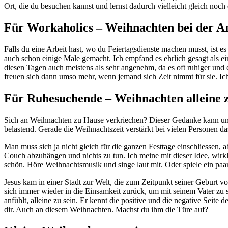
Ort, die du besuchen kannst und lernst dadurch vielleicht gleich noch
Für Workaholics – Weihnachten bei der Ar
Falls du eine Arbeit hast, wo du Feiertagsdienste machen musst, ist e
auch schon einige Male gemacht. Ich empfand es ehrlich gesagt als ei
diesen Tagen auch meistens als sehr angenehm, da es oft ruhiger und e
freuen sich dann umso mehr, wenn jemand sich Zeit nimmt für sie. Ich e
Für Ruhesuchende – Weihnachten alleine 
Sich an Weihnachten zu Hause verkriechen? Dieser Gedanke kann unte
belastend. Gerade die Weihnachtszeit verstärkt bei vielen Personen d
Man muss sich ja nicht gleich für die ganzen Festtage einschliessen, 
Couch abzuhängen und nichts zu tun. Ich meine mit dieser Idee, wirkl
schön. Höre Weihnachtsmusik und singe laut mit. Oder spiele ein paa
Jesus kam in einer Stadt zur Welt, die zum Zeitpunkt seiner Geburt vo
sich immer wieder in die Einsamkeit zurück, um mit seinem Vater zu s
anfühlt, alleine zu sein. Er kennt die positive und die negative Seite
dir. Auch an diesem Weihnachten. Machst du ihm die Türe auf?