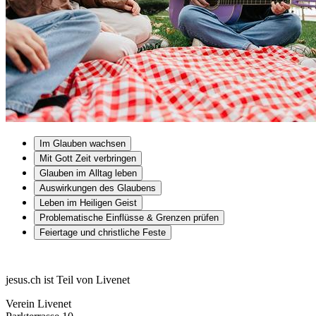
Im Glauben wachsen
Mit Gott Zeit verbringen
Glauben im Alltag leben
Auswirkungen des Glaubens
Leben im Heiligen Geist
Problematische Einflüsse & Grenzen prüfen
Feiertage und christliche Feste
jesus.ch ist Teil von Livenet
Verein Livenet