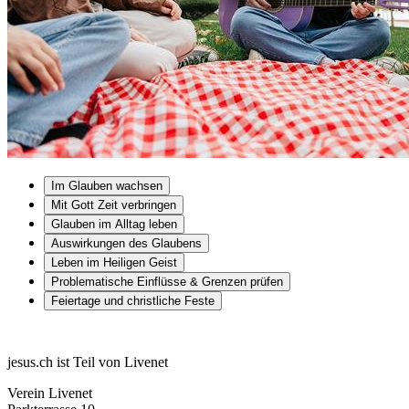
Im Glauben wachsen
Mit Gott Zeit verbringen
Glauben im Alltag leben
Auswirkungen des Glaubens
Leben im Heiligen Geist
Problematische Einflüsse & Grenzen prüfen
Feiertage und christliche Feste
jesus.ch ist Teil von Livenet
Verein Livenet