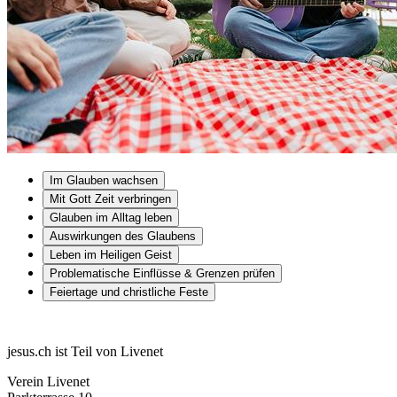
Im Glauben wachsen
Mit Gott Zeit verbringen
Glauben im Alltag leben
Auswirkungen des Glaubens
Leben im Heiligen Geist
Problematische Einflüsse & Grenzen prüfen
Feiertage und christliche Feste
jesus.ch ist Teil von Livenet
Verein Livenet