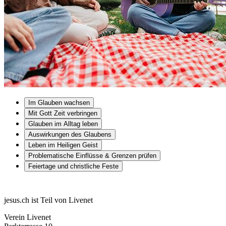
Im Glauben wachsen
Mit Gott Zeit verbringen
Glauben im Alltag leben
Auswirkungen des Glaubens
Leben im Heiligen Geist
Problematische Einflüsse & Grenzen prüfen
Feiertage und christliche Feste
jesus.ch ist Teil von Livenet
Verein Livenet