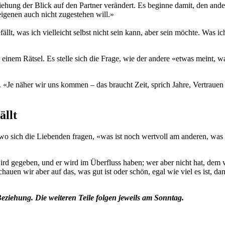
hung der Blick auf den Partner verändert. Es beginne damit, den andere
eigenen auch nicht zugestehen will.»
ällt, was ich vielleicht selbst nicht sein kann, aber sein möchte. Was i
inem Rätsel. Es stelle sich die Frage, wie der andere «etwas meint, wa
. «Je näher wir uns kommen – das braucht Zeit, sprich Jahre, Vertraue
ällt
 sich die Liebenden fragen, «was ist noch wertvoll am anderen, was gef
ird gegeben, und er wird im Überfluss haben; wer aber nicht hat, dem
Schauen wir aber auf das, was gut ist oder schön, egal wie viel es ist, d
 Beziehung. Die weiteren Teile folgen jeweils am Sonntag.