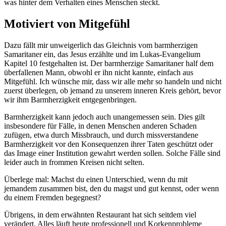
was hinter dem Verhalten eines Menschen steckt.
Motiviert von Mitgefühl
Dazu fällt mir unweigerlich das Gleichnis vom barmherzigen
Samaritaner ein, das Jesus erzählte und im Lukas-Evangelium
Kapitel 10 festgehalten ist. Der barmherzige Samaritaner half dem
überfallenen Mann, obwohl er ihn nicht kannte, einfach aus
Mitgefühl. Ich wünsche mir, dass wir alle mehr so handeln und nicht
zuerst überlegen, ob jemand zu unserem inneren Kreis gehört, bevor
wir ihm Barmherzigkeit entgegenbringen.
Barmherzigkeit kann jedoch auch unangemessen sein. Dies gilt
insbesondere für Fälle, in denen Menschen anderen Schaden
zufügen, etwa durch Missbrauch, und durch missverstandene
Barmherzigkeit vor den Konsequenzen ihrer Taten geschützt oder
das Image einer Institution gewahrt werden sollen. Solche Fälle sind
leider auch in frommen Kreisen nicht selten.
Überlege mal: Machst du einen Unterschied, wenn du mit
jemandem zusammen bist, den du magst und gut kennst, oder wenn
du einem Fremden begegnest?
Übrigens, in dem erwähnten Restaurant hat sich seitdem viel
verändert. Alles läuft heute professionell und Korkenprobleme