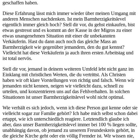
geschaffen haben.
Diese Erfahrung lässt mich immer wieder über meinen Umgang mit
anderen Menschen nachdenken. Ist mein Barmherzigkeitslevel
eigentlich immer gleich hoch? Stell dir vor, du gehst einkaufen, bist
etwas gestresst und es kommt an der Kasse in der Migros zu einer
etwas unangenehmen Situation mit einer dir unbekannten
Verkäuferin. Hast du dann auch noch das gleiche Mass an
Barmherzigkeit wie gegenüber jemandem, den du gut kennst?
Vielleicht hat diese Verkäuferin ja auch ihren ersten Arbeitstag und
ist total nervös.
Stell dir vor, jemand in deinem weiteren Umfeld lebt nicht ganz im
Einklang mit christlichen Werten, die du vertrittst. Als Christen
haben wir oft klare Vorstellungen von richtig und falsch. Wenn wir
jemanden nicht kennen, neigen wir vielleicht dazu, schnell zu
urteilen, und konzentrieren uns auf das Fehlverhalten. In solchen
Situationen ist unser Barmherzigkeitslevel wohl nicht optimal.
Wie verhält es sich jedoch, wenn ich diese Person gut kenne oder sie
vielleicht sogar zur Familie gehört? Ich habe mich selbst schon dabei
ertappt, wie ich unterschiedlich reagiere. Letztendlich glaube ich
aber, dass unser Barmherzigkeitslevel immer bei 100 % liegen sollte,
unabhängig davon, ob jemand zu unserem Freundeskreis gehört, in
die gleiche Kirche geht oder ein völlig Fremder ist. Wir wissen nie,