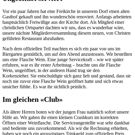
Vor ein paar Jahren hat eine Freikirche in unserem Dorf einen alten
Gasthof gekauft und ihn wunderschön renoviert. Anfangs arbeiteten
hauptsächlich Freiwillige aus der Kirche dort. Als Mitglied einer
christlichen Ortspartei dachten wir uns, dass es wunderbar wäre,
unsere nächste Mitgliederversammlung diesem neuen, von Christen
geführten Restaurant abzuhalten.
Nach dem offiziellen Teil machten es sich ein paar von uns im
Biergarten gemütlich, um auf den Abend anzustossen. Wir bestellten
uns eine Flasche Wein. Eine junge Servicekraft – wie wir später
erfuhren, war es ihr erster Arbeitstag – brachte uns die Flasche
Wein, ungeöffnet, in der anderen Hand trug sie den
Korkenzieher. Sie entschuldigte sich ganz lieb und gestand, dass sie
noch nie zuvor eine Flasche Wein geöffnet hatte und sich etwas
unsicher fühlte. Es war ihr sichtlich peinlich.
Im gleichen «Club»
Als ältere Herren boten wir der jungen Frau natürlich sofort unsere
Hilfe an. Wir gaben ihr einen kleinen Crashkurs im korrekten
Öffnen einer Weinflasche. Die Serviceangestellte war sehr dankbar
und bediente uns zuvorkommend. Als wir die Rechnung erhielten,
haben wir noch ein grosszügiges Trinkgeld zum offiziellen Preis