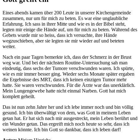
Eines abends kamen über 200 Leute in unserer Kirchengemeinde
zusammen, nur um für mich zu beten. Es war eine unglaubliche
Erfahrung. Ich sass in ihrer Mitte und wie es in der Bibel steht,
legten mir einige die Hände auf, um für mich zu beten. Während des
Gebets wurde mir so heiss, dass ich versuchte, ihre Hände
wegzuschieben, aber sie legten sie mir wieder auf und beteten
weiter.
Nach ein paar Tagen bemerkte ich, dass der Schmerz in der Brust
weg war. Und bei der nächsten Routine-Untersuchung sah man
eindeutig, dass sechs der Tumore verschwunden waren. Ich spürte,
wie es mir immer besser ging. Wieder sechs Monate später ergaben
die Ergebnisse des MRT, dass ich keinen einzigen Tumor mehr
hatte. Sie waren verschwunden. Für die Ärzte war das unerklärlich.
Mein Lungengewebe hatte nicht einmal Narben. Gott hat mich
komplett geheilt.
Das ist nun zehn Jahre her und ich lebe immer noch und bin völlig
gesund. Ich bin überwältigt von dem, was Gott in meinem Leben
getan hat. Er hat sich nach mir ausgestreckt, mein Leben berührt und
ein Wunder getan. Das ergreift mich noch heute so sehr, dass ich
weinen könnte. Ich bin Gott so dankbar, dass ich leben darf!