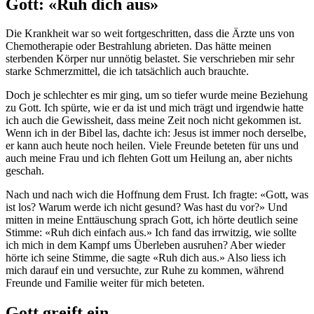
Gott: «Ruh dich aus»
Die Krankheit war so weit fortgeschritten, dass die Ärzte uns von
Chemotherapie oder Bestrahlung abrieten. Das hätte meinen
sterbenden Körper nur unnötig belastet. Sie verschrieben mir sehr
starke Schmerzmittel, die ich tatsächlich auch brauchte.
Doch je schlechter es mir ging, um so tiefer wurde meine Beziehung
zu Gott. Ich spürte, wie er da ist und mich trägt und irgendwie hatte
ich auch die Gewissheit, dass meine Zeit noch nicht gekommen ist.
Wenn ich in der Bibel las, dachte ich: Jesus ist immer noch derselbe,
er kann auch heute noch heilen. Viele Freunde beteten für uns und
auch meine Frau und ich flehten Gott um Heilung an, aber nichts
geschah.
Nach und nach wich die Hoffnung dem Frust. Ich fragte: «Gott, was
ist los? Warum werde ich nicht gesund? Was hast du vor?» Und
mitten in meine Enttäuschung sprach Gott, ich hörte deutlich seine
Stimme: «Ruh dich einfach aus.» Ich fand das irrwitzig, wie sollte
ich mich in dem Kampf ums Überleben ausruhen? Aber wieder
hörte ich seine Stimme, die sagte «Ruh dich aus.» Also liess ich
mich darauf ein und versuchte, zur Ruhe zu kommen, während
Freunde und Familie weiter für mich beteten.
Gott greift ein