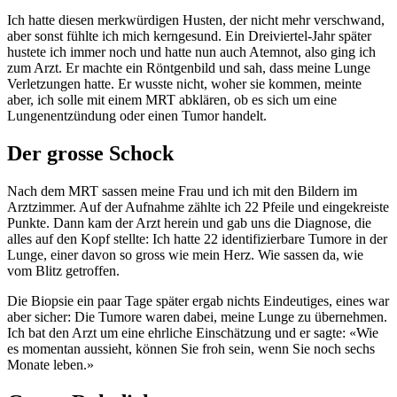
Ich hatte diesen merkwürdigen Husten, der nicht mehr verschwand,
aber sonst fühlte ich mich kerngesund. Ein Dreiviertel-Jahr später
hustete ich immer noch und hatte nun auch Atemnot, also ging ich
zum Arzt. Er machte ein Röntgenbild und sah, dass meine Lunge
Verletzungen hatte. Er wusste nicht, woher sie kommen, meinte
aber, ich solle mit einem MRT abklären, ob es sich um eine
Lungenentzündung oder einen Tumor handelt.
Der grosse Schock
Nach dem MRT sassen meine Frau und ich mit den Bildern im
Arztzimmer. Auf der Aufnahme zählte ich 22 Pfeile und eingekreiste
Punkte. Dann kam der Arzt herein und gab uns die Diagnose, die
alles auf den Kopf stellte: Ich hatte 22 identifizierbare Tumore in der
Lunge, einer davon so gross wie mein Herz. Wie sassen da, wie
vom Blitz getroffen.
Die Biopsie ein paar Tage später ergab nichts Eindeutiges, eines war
aber sicher: Die Tumore waren dabei, meine Lunge zu übernehmen.
Ich bat den Arzt um eine ehrliche Einschätzung und er sagte: «Wie
es momentan aussieht, können Sie froh sein, wenn Sie noch sechs
Monate leben.»