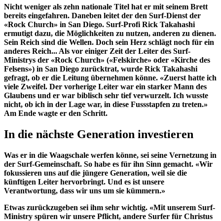
Nicht weniger als zehn nationale Titel hat er mit seinem Brett
bereits eingefahren. Daneben leitet der den Surf-Dienst der
«Rock Church» in San Diego. Surf-Profi Rick Takahashi
ermutigt dazu, die Möglichkeiten zu nutzen, anderen zu dienen.
Sein Reich sind die Wellen. Doch sein Herz schlägt noch für ein
anderes Reich... Als vor einiger Zeit der Leiter des Surf-
Ministrys der «Rock Church» («Felskirche» oder «Kirche des
Felsens») in San Diego zurücktrat, wurde Rick Takahashi
gefragt, ob er die Leitung übernehmen könne. «Zuerst hatte ich
viele Zweifel. Der vorherige Leiter war ein starker Mann des
Glaubens und er war biblisch sehr tief verwurzelt. Ich wusste
nicht, ob ich in der Lage war, in diese Fussstapfen zu treten.»
Am Ende wagte er den Schritt.
In die nächste Generation investieren
Was er in die Waagschale werfen könne, sei seine Vernetzung in
der Surf-Gemeinschaft. So habe es für ihn Sinn gemacht. «Wir
fokussieren uns auf die jüngere Generation, weil sie die
künftigen Leiter hervorbringt. Und es ist unsere
Verantwortung, dass wir uns um sie kümmern.»
Etwas zurückzugeben sei ihm sehr wichtig. «Mit unserem Surf-
Ministry spüren wir unsere Pflicht, andere Surfer für Christus