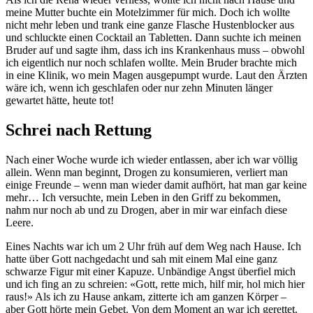
meine Mutter buchte ein Motelzimmer für mich. Doch ich wollte
nicht mehr leben und trank eine ganze Flasche Hustenblocker aus
und schluckte einen Cocktail an Tabletten. Dann suchte ich meinen
Bruder auf und sagte ihm, dass ich ins Krankenhaus muss – obwohl
ich eigentlich nur noch schlafen wollte. Mein Bruder brachte mich
in eine Klinik, wo mein Magen ausgepumpt wurde. Laut den Ärzten
wäre ich, wenn ich geschlafen oder nur zehn Minuten länger
gewartet hätte, heute tot!
Schrei nach Rettung
Nach einer Woche wurde ich wieder entlassen, aber ich war völlig
allein. Wenn man beginnt, Drogen zu konsumieren, verliert man
einige Freunde – wenn man wieder damit aufhört, hat man gar keine
mehr… Ich versuchte, mein Leben in den Griff zu bekommen,
nahm nur noch ab und zu Drogen, aber in mir war einfach diese
Leere.
Eines Nachts war ich um 2 Uhr früh auf dem Weg nach Hause. Ich
hatte über Gott nachgedacht und sah mit einem Mal eine ganz
schwarze Figur mit einer Kapuze. Unbändige Angst überfiel mich
und ich fing an zu schreien: «Gott, rette mich, hilf mir, hol mich hier
raus!» Als ich zu Hause ankam, zitterte ich am ganzen Körper –
aber Gott hörte mein Gebet. Von dem Moment an war ich gerettet.