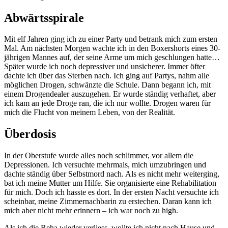
Abwärtsspirale
Mit elf Jahren ging ich zu einer Party und betrank mich zum ersten
Mal. Am nächsten Morgen wachte ich in den Boxershorts eines 30-
jährigen Mannes auf, der seine Arme um mich geschlungen hatte…
Später wurde ich noch depressiver und unsicherer. Immer öfter
dachte ich über das Sterben nach. Ich ging auf Partys, nahm alle
möglichen Drogen, schwänzte die Schule. Dann begann ich, mit
einem Drogendealer auszugehen. Er wurde ständig verhaftet, aber
ich kam an jede Droge ran, die ich nur wollte. Drogen waren für
mich die Flucht von meinem Leben, von der Realität.
Überdosis
In der Oberstufe wurde alles noch schlimmer, vor allem die
Depressionen. Ich versuchte mehrmals, mich umzubringen und
dachte ständig über Selbstmord nach. Als es nicht mehr weiterging,
bat ich meine Mutter um Hilfe. Sie organisierte eine Rehabilitation
für mich. Doch ich hasste es dort. In der ersten Nacht versuchte ich
scheinbar, meine Zimmernachbarin zu erstechen. Daran kann ich
mich aber nicht mehr erinnern – ich war noch zu high.
Als ich die Reha wieder verliess, wollte ich nicht nach Hause und