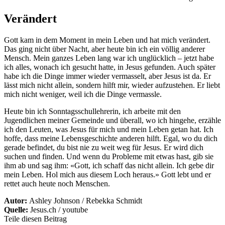
Verändert
Gott kam in dem Moment in mein Leben und hat mich verändert.
Das ging nicht über Nacht, aber heute bin ich ein völlig anderer
Mensch. Mein ganzes Leben lang war ich unglücklich – jetzt habe
ich alles, wonach ich gesucht hatte, in Jesus gefunden. Auch später
habe ich die Dinge immer wieder vermasselt, aber Jesus ist da. Er
lässt mich nicht allein, sondern hilft mir, wieder aufzustehen. Er liebt
mich nicht weniger, weil ich die Dinge vermassle.
Heute bin ich Sonntagsschullehrerin, ich arbeite mit den
Jugendlichen meiner Gemeinde und überall, wo ich hingehe, erzähle
ich den Leuten, was Jesus für mich und mein Leben getan hat. Ich
hoffe, dass meine Lebensgeschichte anderen hilft. Egal, wo du dich
gerade befindet, du bist nie zu weit weg für Jesus. Er wird dich
suchen und finden. Und wenn du Probleme mit etwas hast, gib sie
ihm ab und sag ihm: «Gott, ich schaff das nicht allein. Ich gebe dir
mein Leben. Hol mich aus diesem Loch heraus.» Gott lebt und er
rettet auch heute noch Menschen.
Autor:
Ashley Johnson / Rebekka Schmidt
Quelle:
Jesus.ch / youtube
Teile diesen Beitrag