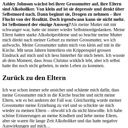
Ashley Johnson wächst bei ihrer Grossmutter auf, ihre Eltern
sind Alkoholiker. Von klein auf ist sie depressiv und denkt über
Selbstmord nach. Dann beginnt sie, Drogen zu nehmen – ihre
Flucht von der Realität. Doch irgendwann kann sie nicht mehr.
Ist Selbstmord der einzige Ausweg?
Als meine Mutter mit mir
schwanger war, hatte sie immer wieder Selbstmordgedanken. Meine
Eltern hatten starke Alkoholprobleme und so brachte meine Mutter
mich direkt nach meiner Geburt zu meiner Grossmutter, wo ich
aufwuchs. Meine Grossmutter nahm mich von klein auf mit in die
Kirche. Mit neun Jahren hinterliess ein Krippenspiel grossen
Eindruck auf mich und ich liess hinterher für mich beten. Ich wusste
ab dem Moment, dass Jesus Christus wirklich lebt, aber ich selbst
hatte ihn noch nicht gebeten, in mein Leben zu kommen.
Zurück zu den Eltern
Ich war schon immer sehr unsicher und schämte mich dafür, dass
meine Grossmutter mich in die Kirche brachte und nicht meine
Eltern, wie es bei anderen der Fall war. Gleichzeitig wurde meiner
Grossmutter meine Erziehung zu viel und so schickte sie mich
wieder zu meinen Eltern – obwohl ich da nicht hinwollte. Ich habe
schöne Erinnerungen an meine Kindheit und liebe meine Eltern,
aber sie waren für lange Zeit Alkoholiker und das hatte negative
Auswirkungen auf mich…