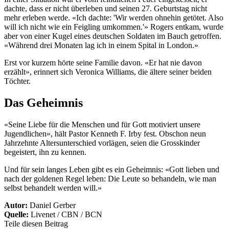
dachte, dass er nicht überleben und seinen 27. Geburtstag nicht
mehr erleben werde. «Ich dachte: 'Wir werden ohnehin getötet. Also
will ich nicht wie ein Feigling umkommen.'» Rogers entkam, wurde
aber von einer Kugel eines deutschen Soldaten im Bauch getroffen.
«Während drei Monaten lag ich in einem Spital in London.»
Erst vor kurzem hörte seine Familie davon. «Er hat nie davon
erzählt», erinnert sich Veronica Williams, die ältere seiner beiden
Töchter.
Das Geheimnis
«Seine Liebe für die Menschen und für Gott motiviert unsere
Jugendlichen», hält Pastor Kenneth F. Irby fest. Obschon neun
Jahrzehnte Altersunterschied vorlägen, seien die Grosskinder
begeistert, ihn zu kennen.
Und für sein langes Leben gibt es ein Geheimnis: «Gott lieben und
nach der goldenen Regel leben: Die Leute so behandeln, wie man
selbst behandelt werden will.»
Autor:
Daniel Gerber
Quelle:
Livenet / CBN / BCN
Teile diesen Beitrag