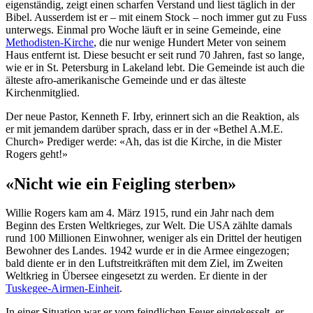
eigenständig, zeigt einen scharfen Verstand und liest täglich in der
Bibel. Ausserdem ist er – mit einem Stock – noch immer gut zu Fuss
unterwegs. Einmal pro Woche läuft er in seine Gemeinde, eine
Methodisten-Kirche
, die nur wenige Hundert Meter von seinem
Haus entfernt ist. Diese besucht er seit rund 70 Jahren, fast so lange,
wie er in St. Petersburg in Lakeland lebt. Die Gemeinde ist auch die
älteste afro-amerikanische Gemeinde und er das älteste
Kirchenmitglied.
Der neue Pastor, Kenneth F. Irby, erinnert sich an die Reaktion, als
er mit jemandem darüber sprach, dass er in der «Bethel A.M.E.
Church» Prediger werde: «Ah, das ist die Kirche, in die Mister
Rogers geht!»
«Nicht wie ein Feigling sterben»
Willie Rogers kam am 4. März 1915, rund ein Jahr nach dem
Beginn des Ersten Weltkrieges, zur Welt. Die USA zählte damals
rund 100 Millionen Einwohner, weniger als ein Drittel der heutigen
Bewohner des Landes. 1942 wurde er in die Armee eingezogen;
bald diente er in den Luftstreitkräften mit dem Ziel, im Zweiten
Weltkrieg in Übersee eingesetzt zu werden. Er diente in der
Tuskegee-Airmen-Einheit
.
In einer Situation war er vom feindlichen Feuer eingekesselt, er