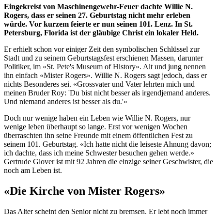
Eingekreist von Maschinengewehr-Feuer dachte Willie N.
Rogers, dass er seinen 27. Geburtstag nicht mehr erleben
würde. Vor kurzem feierte er nun seinen 101. Lenz. In St.
Petersburg, Florida ist der gläubige Christ ein lokaler Held.
Er erhielt schon vor einiger Zeit den symbolischen Schlüssel zur
Stadt und zu seinem Geburtstagsfest erschienen Massen, darunter
Politiker, im «St. Pete's Museum of History». Alt und jung nennen
ihn einfach «Mister Rogers». Willie N. Rogers sagt jedoch, dass er
nichts Besonderes sei. «Grossvater und Vater lehrten mich und
meinen Bruder Roy: 'Du bist nicht besser als irgendjemand anderes.
Und niemand anderes ist besser als du.'»
Doch nur wenige haben ein Leben wie Willie N. Rogers, nur
wenige leben überhaupt so lange. Erst vor wenigen Wochen
überraschten ihn seine Freunde mit einem öffentlichen Fest zu
seinem 101. Geburtstag. «Ich hatte nicht die leiseste Ahnung davon;
ich dachte, dass ich meine Schwester besuchen gehen werde.»
Gertrude Glover ist mit 92 Jahren die einzige seiner Geschwister, die
noch am Leben ist.
«Die Kirche von Mister Rogers»
Das Alter scheint den Senior nicht zu bremsen. Er lebt noch immer