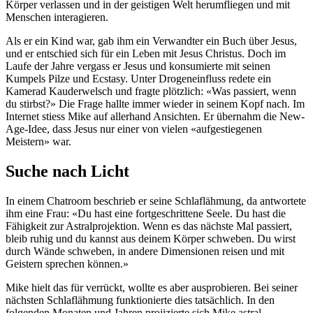
Körper verlassen und in der geistigen Welt herumfliegen und mit
Menschen interagieren.
Als er ein Kind war, gab ihm ein Verwandter ein Buch über Jesus,
und er entschied sich für ein Leben mit Jesus Christus. Doch im
Laufe der Jahre vergass er Jesus und konsumierte mit seinen
Kumpels Pilze und Ecstasy. Unter Drogeneinfluss redete ein
Kamerad Kauderwelsch und fragte plötzlich: «Was passiert, wenn
du stirbst?» Die Frage hallte immer wieder in seinem Kopf nach. Im
Internet stiess Mike auf allerhand Ansichten. Er übernahm die New-
Age-Idee, dass Jesus nur einer von vielen «aufgestiegenen
Meistern» war.
Suche nach Licht
In einem Chatroom beschrieb er seine Schlaflähmung, da antwortete
ihm eine Frau: «Du hast eine fortgeschrittene Seele. Du hast die
Fähigkeit zur Astralprojektion. Wenn es das nächste Mal passiert,
bleib ruhig und du kannst aus deinem Körper schweben. Du wirst
durch Wände schweben, in andere Dimensionen reisen und mit
Geistern sprechen können.»
Mike hielt das für verrückt, wollte es aber ausprobieren. Bei seiner
nächsten Schlaflähmung funktionierte dies tatsächlich. In den
folgenden Monaten und Jahren projizierte sich Mike astral.