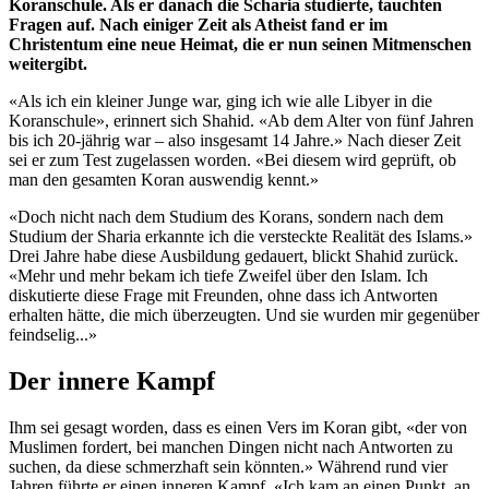
Koranschule. Als er danach die Scharia studierte, tauchten
Fragen auf. Nach einiger Zeit als Atheist fand er im
Christentum eine neue Heimat, die er nun seinen Mitmenschen
weitergibt.
«Als ich ein kleiner Junge war, ging ich wie alle Libyer in die
Koranschule», erinnert sich Shahid. «Ab dem Alter von fünf Jahren
bis ich 20-jährig war – also insgesamt 14 Jahre.» Nach dieser Zeit
sei er zum Test zugelassen worden. «Bei diesem wird geprüft, ob
man den gesamten Koran auswendig kennt.»
«Doch nicht nach dem Studium des Korans, sondern nach dem
Studium der Sharia erkannte ich die versteckte Realität des Islams.»
Drei Jahre habe diese Ausbildung gedauert, blickt Shahid zurück.
«Mehr und mehr bekam ich tiefe Zweifel über den Islam. Ich
diskutierte diese Frage mit Freunden, ohne dass ich Antworten
erhalten hätte, die mich überzeugten. Und sie wurden mir gegenüber
feindselig...»
Der innere Kampf
Ihm sei gesagt worden, dass es einen Vers im Koran gibt, «der von
Muslimen fordert, bei manchen Dingen nicht nach Antworten zu
suchen, da diese schmerzhaft sein könnten.» Während rund vier
Jahren führte er einen inneren Kampf. «Ich kam an einen Punkt, an