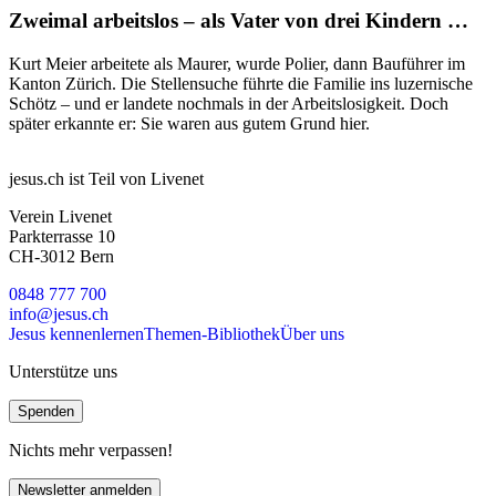
Zweimal arbeitslos – als Vater von drei Kindern …
Kurt Meier arbeitete als Maurer, wurde Polier, dann Bauführer im
Kanton Zürich. Die Stellensuche führte die Familie ins luzernische
Schötz – und er landete nochmals in der Arbeitslosigkeit. Doch
später erkannte er: Sie waren aus gutem Grund hier.
jesus.ch ist Teil von Livenet
Verein Livenet
Parkterrasse 10
CH-3012 Bern
0848 777 700
info@jesus.ch
Jesus kennenlernen
Themen-Bibliothek
Über uns
Unterstütze uns
Spenden
Nichts mehr verpassen!
Newsletter anmelden