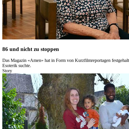
86 und nicht zu stoppen
Das Magazin «Amen» hat in Form von Kurzfilmreportagen festgehalten,
Esoterik suchte.
Story