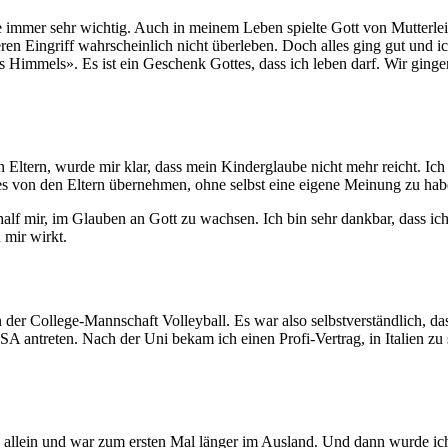
e immer sehr wichtig. Auch in meinem Leben spielte Gott von Mutterl
eren Eingriff wahrscheinlich nicht überleben. Doch alles ging gut und
mels». Es ist ein Geschenk Gottes, dass ich leben darf. Wir gingen r
 Eltern, wurde mir klar, dass mein Kinderglaube nicht mehr reicht. Ich 
es von den Eltern übernehmen, ohne selbst eine eigene Meinung zu hab
lf mir, im Glauben an Gott zu wachsen. Ich bin sehr dankbar, dass ich 
 mir wirkt.
n der College-Mannschaft Volleyball. Es war also selbstverständlich, da
A antreten. Nach der Uni bekam ich einen Profi-Vertrag, in Italien zu 
lebte allein und war zum ersten Mal länger im Ausland. Und dann wurde 