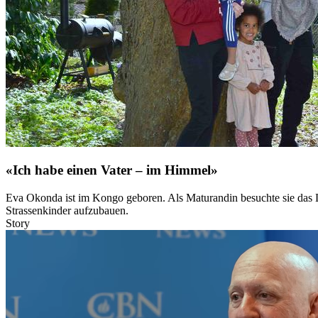
«Ich habe einen Vater – im Himmel»
Eva Okonda ist im Kongo geboren. Als Maturandin besuchte sie das La
Strassenkinder aufzubauen.
Story