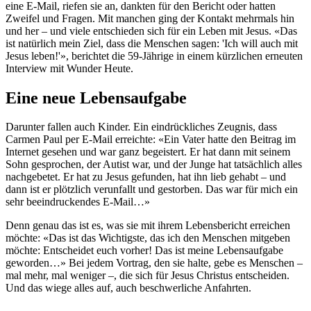
eine E-Mail, riefen sie an, dankten für den Bericht oder hatten
Zweifel und Fragen. Mit manchen ging der Kontakt mehrmals hin
und her – und viele entschieden sich für ein Leben mit Jesus. «Das
ist natürlich mein Ziel, dass die Menschen sagen: 'Ich will auch mit
Jesus leben!'», berichtet die 59-Jährige in einem kürzlichen erneuten
Interview mit Wunder Heute.
Eine neue Lebensaufgabe
Darunter fallen auch Kinder. Ein eindrückliches Zeugnis, dass
Carmen Paul per E-Mail erreichte: «Ein Vater hatte den Beitrag im
Internet gesehen und war ganz begeistert. Er hat dann mit seinem
Sohn gesprochen, der Autist war, und der Junge hat tatsächlich alles
nachgebetet. Er hat zu Jesus gefunden, hat ihn lieb gehabt – und
dann ist er plötzlich verunfallt und gestorben. Das war für mich ein
sehr beeindruckendes E-Mail…»
Denn genau das ist es, was sie mit ihrem Lebensbericht erreichen
möchte: «Das ist das Wichtigste, das ich den Menschen mitgeben
möchte: Entscheidet euch vorher! Das ist meine Lebensaufgabe
geworden…» Bei jedem Vortrag, den sie halte, gebe es Menschen –
mal mehr, mal weniger –, die sich für Jesus Christus entscheiden.
Und das wiege alles auf, auch beschwerliche Anfahrten.