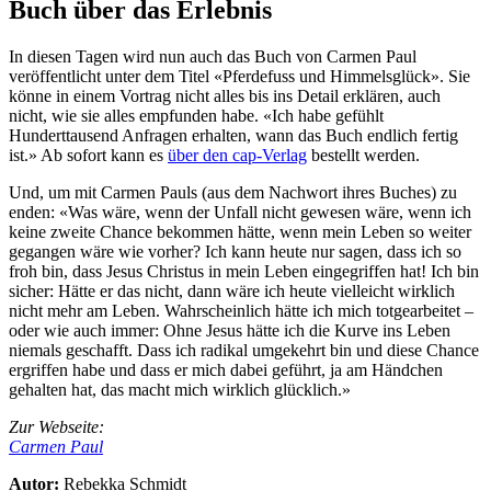
Buch über das Erlebnis
In diesen Tagen wird nun auch das Buch von Carmen Paul
veröffentlicht unter dem Titel «Pferdefuss und Himmelsglück». Sie
könne in einem Vortrag nicht alles bis ins Detail erklären, auch
nicht, wie sie alles empfunden habe. «Ich habe gefühlt
Hunderttausend Anfragen erhalten, wann das Buch endlich fertig
ist.» Ab sofort kann es
über den cap-Verlag
bestellt werden.
Und, um mit Carmen Pauls (aus dem Nachwort ihres Buches) zu
enden: «Was wäre, wenn der Unfall nicht gewesen wäre, wenn ich
keine zweite Chance bekommen hätte, wenn mein Leben so weiter
gegangen wäre wie vorher? Ich kann heute nur sagen, dass ich so
froh bin, dass Jesus Christus in mein Leben eingegriffen hat! Ich bin
sicher: Hätte er das nicht, dann wäre ich heute vielleicht wirklich
nicht mehr am Leben. Wahrscheinlich hätte ich mich totgearbeitet –
oder wie auch immer: Ohne Jesus hätte ich die Kurve ins Leben
niemals geschafft. Dass ich radikal umgekehrt bin und diese Chance
ergriffen habe und dass er mich dabei geführt, ja am Händchen
gehalten hat, das macht mich wirklich glücklich.»
Zur Webseite:
Carmen Paul
Autor:
Rebekka Schmidt