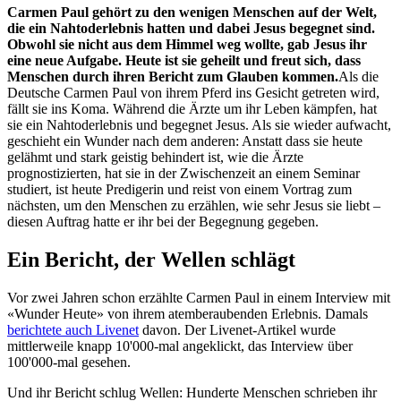
Carmen Paul gehört zu den wenigen Menschen auf der Welt,
die ein Nahtoderlebnis hatten und dabei Jesus begegnet sind.
Obwohl sie nicht aus dem Himmel weg wollte, gab Jesus ihr
eine neue Aufgabe. Heute ist sie geheilt und freut sich, dass
Menschen durch ihren Bericht zum Glauben kommen.
Als die
Deutsche Carmen Paul von ihrem Pferd ins Gesicht getreten wird,
fällt sie ins Koma. Während die Ärzte um ihr Leben kämpfen, hat
sie ein Nahtoderlebnis und begegnet Jesus. Als sie wieder aufwacht,
geschieht ein Wunder nach dem anderen: Anstatt dass sie heute
gelähmt und stark geistig behindert ist, wie die Ärzte
prognostizierten, hat sie in der Zwischenzeit an einem Seminar
studiert, ist heute Predigerin und reist von einem Vortrag zum
nächsten, um den Menschen zu erzählen, wie sehr Jesus sie liebt –
diesen Auftrag hatte er ihr bei der Begegnung gegeben.
Ein Bericht, der Wellen schlägt
Vor zwei Jahren schon erzählte Carmen Paul in einem Interview mit
«Wunder Heute» von ihrem atemberaubenden Erlebnis. Damals
berichtete auch Livenet
davon. Der Livenet-Artikel wurde
mittlerweile knapp 10'000-mal angeklickt, das Interview über
100'000-mal gesehen.
Und ihr Bericht schlug Wellen: Hunderte Menschen schrieben ihr