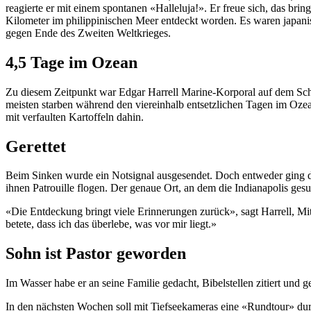
reagierte er mit einem spontanen «Halleluja!». Er freue sich, das bri
Kilometer im philippinischen Meer entdeckt worden. Es waren japanis
gegen Ende des Zweiten Weltkrieges.
4,5 Tage im Ozean
Zu diesem Zeitpunkt war Edgar Harrell Marine-Korporal auf dem Sch
meisten starben während den viereinhalb entsetzlichen Tagen im Oz
mit verfaulten Kartoffeln dahin.
Gerettet
Beim Sinken wurde ein Notsignal ausgesendet. Doch entweder ging di
ihnen Patrouille flogen. Der genaue Ort, an dem die Indianapolis ge
«Die Entdeckung bringt viele Erinnerungen zurück», sagt Harrell, Mitg
betete, dass ich das überlebe, was vor mir liegt.»
Sohn ist Pastor geworden
Im Wasser habe er an seine Familie gedacht, Bibelstellen zitiert und g
In den nächsten Wochen soll mit Tiefseekameras eine «Rundtour» du