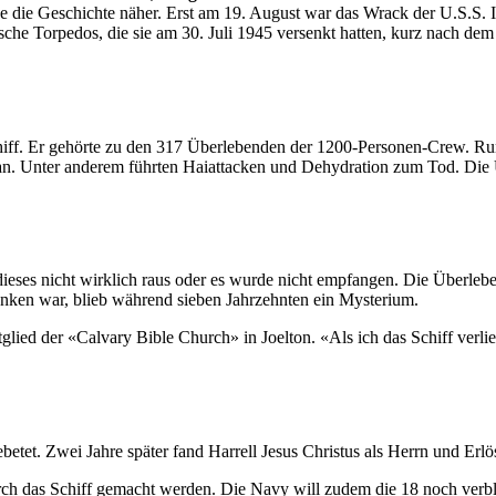
nge die Geschichte näher. Erst am 19. August war das Wrack der U.S.S. 
che Torpedos, die sie am 30. Juli 1945 versenkt hatten, kurz nach de
iff. Er gehörte zu den 317 Überlebenden der 1200-Personen-Crew. Ru
ean. Unter anderem führten Haiattacken und Dehydration zum Tod. Di
eses nicht wirklich raus oder es wurde nicht empfangen. Die Überleb
sunken war, blieb während sieben Jahrzehnten ein Mysterium.
lied der «Calvary Bible Church» in Joelton. «Als ich das Schiff verlies
ebetet. Zwei Jahre später fand Harrell Jesus Christus als Herrn und Erlö
rch das Schiff gemacht werden. Die Navy will zudem die 18 noch verb