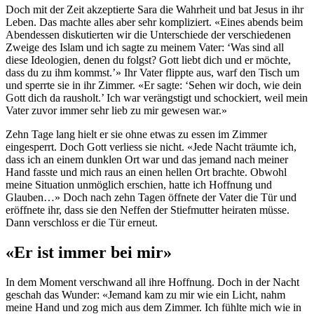
Doch mit der Zeit akzeptierte Sara die Wahrheit und bat Jesus in ihr
Leben. Das machte alles aber sehr kompliziert. «Eines abends beim
Abendessen diskutierten wir die Unterschiede der verschiedenen
Zweige des Islam und ich sagte zu meinem Vater: ‘Was sind all
diese Ideologien, denen du folgst? Gott liebt dich und er möchte,
dass du zu ihm kommst.’» Ihr Vater flippte aus, warf den Tisch um
und sperrte sie in ihr Zimmer. «Er sagte: ‘Sehen wir doch, wie dein
Gott dich da rausholt.’ Ich war verängstigt und schockiert, weil mein
Vater zuvor immer sehr lieb zu mir gewesen war.»
Zehn Tage lang hielt er sie ohne etwas zu essen im Zimmer
eingesperrt. Doch Gott verliess sie nicht. «Jede Nacht träumte ich,
dass ich an einem dunklen Ort war und das jemand nach meiner
Hand fasste und mich raus an einen hellen Ort brachte. Obwohl
meine Situation unmöglich erschien, hatte ich Hoffnung und
Glauben…» Doch nach zehn Tagen öffnete der Vater die Tür und
eröffnete ihr, dass sie den Neffen der Stiefmutter heiraten müsse.
Dann verschloss er die Tür erneut.
«Er ist immer bei mir»
In dem Moment verschwand all ihre Hoffnung. Doch in der Nacht
geschah das Wunder: «Jemand kam zu mir wie ein Licht, nahm
meine Hand und zog mich aus dem Zimmer. Ich fühlte mich wie in