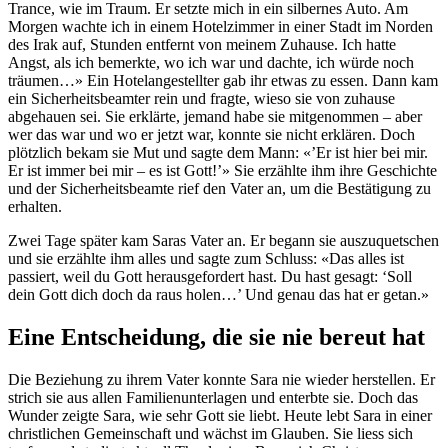
Trance, wie im Traum. Er setzte mich in ein silbernes Auto. Am
Morgen wachte ich in einem Hotelzimmer in einer Stadt im Norden
des Irak auf, Stunden entfernt von meinem Zuhause. Ich hatte
Angst, als ich bemerkte, wo ich war und dachte, ich würde noch
träumen…» Ein Hotelangestellter gab ihr etwas zu essen. Dann kam
ein Sicherheitsbeamter rein und fragte, wieso sie von zuhause
abgehauen sei. Sie erklärte, jemand habe sie mitgenommen – aber
wer das war und wo er jetzt war, konnte sie nicht erklären. Doch
plötzlich bekam sie Mut und sagte dem Mann: «’Er ist hier bei mir.
Er ist immer bei mir – es ist Gott!’» Sie erzählte ihm ihre Geschichte
und der Sicherheitsbeamte rief den Vater an, um die Bestätigung zu
erhalten.
Zwei Tage später kam Saras Vater an. Er begann sie auszuquetschen
und sie erzählte ihm alles und sagte zum Schluss: «Das alles ist
passiert, weil du Gott herausgefordert hast. Du hast gesagt: ‘Soll
dein Gott dich doch da raus holen…’ Und genau das hat er getan.»
Eine Entscheidung, die sie nie bereut hat
Die Beziehung zu ihrem Vater konnte Sara nie wieder herstellen. Er
strich sie aus allen Familienunterlagen und enterbte sie. Doch das
Wunder zeigte Sara, wie sehr Gott sie liebt. Heute lebt Sara in einer
christlichen Gemeinschaft und wächst im Glauben. Sie liess sich