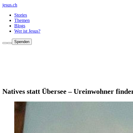
jesus.ch
Stories
Themen
Blogs
Wer ist Jesus?
Spenden
Natives statt Übersee – Ureinwohner find