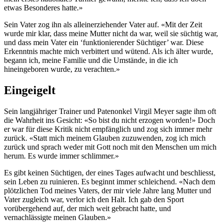
etwas Besonderes hatte.»
Sein Vater zog ihn als alleinerziehender Vater auf. «Mit der Zeit
wurde mir klar, dass meine Mutter nicht da war, weil sie süchtig war,
und dass mein Vater ein ‘funktionierender Süchtiger’ war. Diese
Erkenntnis machte mich verbittert und wütend. Als ich älter wurde,
begann ich, meine Familie und die Umstände, in die ich
hineingeboren wurde, zu verachten.»
Eingeigelt
Sein langjähriger Trainer und Patenonkel Virgil Meyer sagte ihm oft
die Wahrheit ins Gesicht: «So bist du nicht erzogen worden!» Doch
er war für diese Kritik nicht empfänglich und zog sich immer mehr
zurück. «Statt mich meinem Glauben zuzuwenden, zog ich mich
zurück und sprach weder mit Gott noch mit den Menschen um mich
herum. Es wurde immer schlimmer.»
Es gibt keinen Süchtigen, der eines Tages aufwacht und beschliesst,
sein Leben zu ruinieren. Es beginnt immer schleichend. «Nach dem
plötzlichen Tod meines Vaters, der mir viele Jahre lang Mutter und
Vater zugleich war, verlor ich den Halt. Ich gab den Sport
vorübergehend auf, der mich weit gebracht hatte, und
vernachlässigte meinen Glauben.»