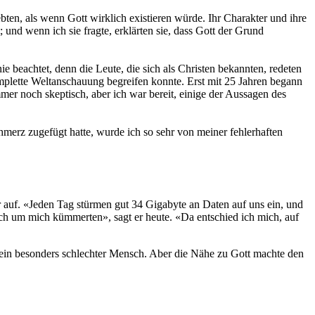
en, als wenn Gott wirklich existieren würde. Ihr Charakter und ihre
 und wenn ich sie fragte, erklärten sie, dass Gott der Grund
e beachtet, denn die Leute, die sich als Christen bekannten, redeten
omplette Weltanschauung begreifen konnte. Erst mit 25 Jahren begann
mmer noch skeptisch, aber ich war bereit, einige der Aussagen des
erz zugefügt hatte, wurde ich so sehr von meiner fehlerhaften
r auf. «Jeden Tag stürmen gut 34 Gigabyte an Daten auf uns ein, und
ch um mich kümmerten», sagt er heute. «Da entschied ich mich, auf
r kein besonders schlechter Mensch. Aber die Nähe zu Gott machte den