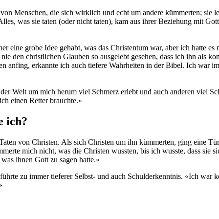
on Menschen, die sich wirklich und echt um andere kümmerten; sie lebt
es, was sie taten (oder nicht taten), kam aus ihrer Beziehung mit Gott;
r eine grobe Idee gehabt, was das Christentum war, aber ich hatte es ni
nie den christlichen Glauben so ausgelebt gesehen, dass ich ihn als k
en anfing, erkannte ich auch tiefere Wahrheiten in der Bibel. Ich war i
er Welt um mich herum viel Schmerz erlebt und auch anderen viel Schm
ich einen Retter brauchte.»
e ich?
 Taten von Christen. Als sich Christen um ihn kümmerten, ging eine Tü
te mich nicht, was die Christen wussten, bis ich wusste, dass sie si
 was ihnen Gott zu sagen hatte.»
s führte zu immer tieferer Selbst- und auch Schulderkenntnis. «Ich wa
»