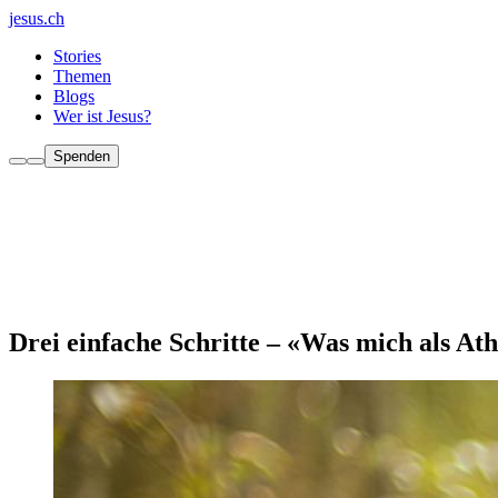
jesus.ch
Stories
Themen
Blogs
Wer ist Jesus?
Spenden
Drei einfache Schritte – «Was mich als At