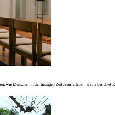
 wie Menschen in der heutigen Zeit Jesus erleben. Heute berichtet Ros