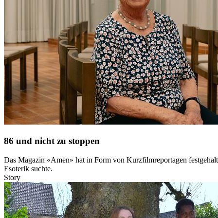
86 und nicht zu stoppen
Das Magazin «Amen» hat in Form von Kurzfilmreportagen festgehalten,
Esoterik suchte.
Story