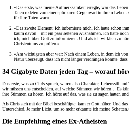
«Das erste, was meine Aufmerksamkeit erregte, war das Leben v
Taten redeten von einer spürbaren Gegenwart in ihrem Leben. All
für ihre Taten war.»
«Das zweite Element: Ich informierte mich. Ich hatte schon imme
kaum davon – mit ein paar seltenen Ausnahmen. Ich hatte noch 
ich, mich über Gott zu informieren. Und als ich wirklich zu hör
Christentums zu prüfen.»
«Am wichtigsten aber war: Nach einem Leben, in dem ich von d
Natur überzeugt, dass ich nicht länger verdrängen konnte, dass 
34 Gigabyte Daten jeden Tag – worauf hör
Das erste, was zu Chris sprach, waren also Charakter, Lebensstil und
wir müssen uns entscheiden, auf welche Stimmen wir hören… Es kümmer
ihre Stimmen zu hören. Ich hörte auf das, was sie zu sagen hatten und
Als Chris sich mit der Bibel beschäftigte, kam er Gott näher. Und da
Unterschied. Je mehr Licht, um so mehr erkannte ich meine Schatten.
Die Empfehlung eines Ex-Atheisten