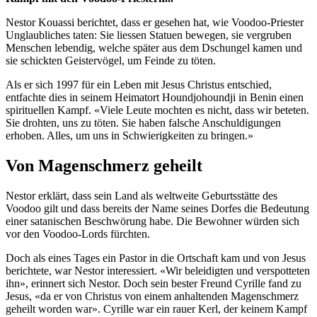
Nestor Kouassi berichtet, dass er gesehen hat, wie Voodoo-Priester
Unglaubliches taten: Sie liessen Statuen bewegen, sie vergruben
Menschen lebendig, welche später aus dem Dschungel kamen und
sie schickten Geistervögel, um Feinde zu töten.
Als er sich 1997 für ein Leben mit Jesus Christus entschied,
entfachte dies in seinem Heimatort Houndjohoundji in Benin einen
spirituellen Kampf. «Viele Leute mochten es nicht, dass wir beteten.
Sie drohten, uns zu töten. Sie haben falsche Anschuldigungen
erhoben. Alles, um uns in Schwierigkeiten zu bringen.»
Von Magenschmerz geheilt
Nestor erklärt, dass sein Land als weltweite Geburtsstätte des
Voodoo gilt und dass bereits der Name seines Dorfes die Bedeutung
einer satanischen Beschwörung habe. Die Bewohner würden sich
vor den Voodoo-Lords fürchten.
Doch als eines Tages ein Pastor in die Ortschaft kam und von Jesus
berichtete, war Nestor interessiert. «Wir beleidigten und verspotteten
ihn», erinnert sich Nestor. Doch sein bester Freund Cyrille fand zu
Jesus, «da er von Christus von einem anhaltenden Magenschmerz
geheilt worden war». Cyrille war ein rauer Kerl, der keinem Kampf