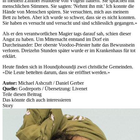
in meinem Zimmer Hunderte von Vögeln flattern. Sie sprachen mit
menschlichen Stimmen. Sie sagten: 'Nehmt ihn mit.' Ich konnte die
Hände von Menschen spüren. Sie versuchten, mich aus meinem
Bett zu heben. Aber ich wurde so schwer, dass sie es nicht konnten.
Sie haben es versucht und versucht und sind schliesslich gegangen.»
Als er den verantwortlichen Magier tags darauf sah, schien dieser
Angst zu haben. Um Mitternacht entstand im Dorf ein
Durcheinander: Der oberste Voodoo-Priester hatte das Bewusstsein
verloren. Dreizehn Stunden später wurde er im Krankenhaus für tot
erklärt.
Heute finden sich in Houndjohoundji zwei christliche Gemeinden.
«Die Leute bettelten darum, dass sie eröffnet werden.»
Autor:
Michael Ashcraft / Daniel Gerber
Quelle:
Godreports / Übersetzung: Livenet
Teile diesen Beitrag
Das könnte dich auch interessieren
Story