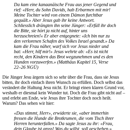
Da kam eine kanaanäische Frau aus jener Gegend und
rief: «Herr, du Sohn Davids, hab Erbarmen mit mir!
Meine Tochter wird von einem Dämon furchtbar
gequält.» Aber Jesus gab ihr keine Antwort.
Schliesslich drängten ihn seine Jünger: «Erfüll ihr doch
die Bitte, sie hört ja nicht auf, hinter uns
herzuschreien!« Er aber entgegnete: «Ich bin nur zu
den verlorenen Schafen des Volkes Israel gesandt.» Da
kam die Frau näher, warf sich vor Jesus nieder und
bat: «Herr, hilf mir!» Jesus wehrte ab: «Es ist nicht
recht, den Kindern das Brot wegzunehmen und es den
Hunden vorzuwerfen.» (Matthäus Kapitel 15, Verse
22–26 NGÜ)
Die Jünger Jesu ärgern sich so sehr über die Frau, dass sie Jesus
bitten, ihr doch einfach ihren Wunsch zu erfüllen. Doch selbst das
verändert die Haltung Jesu nicht. Er bringt einen klaren Grund vor,
weshalb er diesmal kein Wunder tut. Doch die Frau gibt nicht auf –
und erlebt am Ende, wie Jesus ihre Tochter doch noch heilt.
Warum? Das sehen wir hier:
«Das stimmt, Herr», erwiderte sie, «aber immerhin
fressen die Hunde die Brotkrumen, die vom Tisch ihrer
Herren herunterfallen.» Da sagte Jesus zu ihr: «Frau,
dein Glaube ist gross! Was du willst, soll geschehen.»