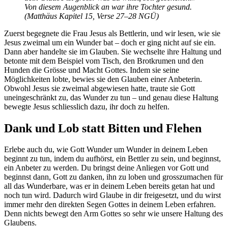
Von diesem Augenblick an war ihre Tochter gesund.
(Matthäus Kapitel 15, Verse 27–28 NGÜ)
Zuerst begegnete die Frau Jesus als Bettlerin, und wir lesen, wie sie
Jesus zweimal um ein Wunder bat – doch er ging nicht auf sie ein.
Dann aber handelte sie im Glauben. Sie wechselte ihre Haltung und
betonte mit dem Beispiel vom Tisch, den Brotkrumen und den
Hunden die Grösse und Macht Gottes. Indem sie seine
Möglichkeiten lobte, bewies sie den Glauben einer Anbeterin.
Obwohl Jesus sie zweimal abgewiesen hatte, traute sie Gott
uneingeschränkt zu, das Wunder zu tun – und genau diese Haltung
bewegte Jesus schliesslich dazu, ihr doch zu helfen.
Dank und Lob statt Bitten und Flehen
Erlebe auch du, wie Gott Wunder um Wunder in deinem Leben
beginnt zu tun, indem du aufhörst, ein Bettler zu sein, und beginnst,
ein Anbeter zu werden. Du bringst deine Anliegen vor Gott und
beginnst dann, Gott zu danken, ihn zu loben und grosszumachen für
all das Wunderbare, was er in deinem Leben bereits getan hat und
noch tun wird. Dadurch wird Glaube in dir freigesetzt, und du wirst
immer mehr den direkten Segen Gottes in deinem Leben erfahren.
Denn nichts bewegt den Arm Gottes so sehr wie unsere Haltung des
Glaubens.