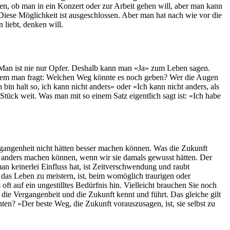
n, ob man in ein Konzert oder zur Arbeit gehen will, aber man kann
ese Möglichkeit ist ausgeschlossen. Aber man hat nach wie vor die
liebt, denken will.
Man ist nie nur Opfer. Deshalb kann man «Ja» zum Leben sagen.
indem man fragt: Welchen Weg könnte es noch geben? Wer die Augen
bin halt so, ich kann nicht anders» oder «Ich kann nicht anders, als
Stück weit. Was man mit so einem Satz eigentlich sagt ist: «Ich habe
ergangenheit nicht hätten besser machen können. Was die Zukunft
n anders machen können, wenn wir sie damals gewusst hätten. Der
man keinerlei Einfluss hat, ist Zeitverschwendung und raubt
das Leben zu meistern, ist, beim womöglich traurigen oder
ft auf ein ungestilltes Bedürfnis hin. Vielleicht brauchen Sie noch
die Vergangenheit und die Zukunft kennt und führt. Das gleiche gilt
nten? «Der beste Weg, die Zukunft vorauszusagen, ist, sie selbst zu