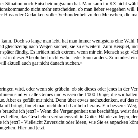
der Situation noch Entscheidungsraum hat. Man kann im KZ nicht wähle
onskommando nicht mehr entscheiden, ob man lieber weggehen will. Di
r Hass oder Gedanken voller Verbundenheit zu den Menschen, die man 
kann. Doch so lange man lebt, hat man immer wenigstens eine Wahl. 
nd gleichzeitig nach Wegen suchen, sie zu erweitern. Zum Beispiel, 
päter fündig. Es irritiert mich extrem, wenn mir ein Mensch sagt: «Ich 
ist in dieser Absolutheit nicht wahr. Jeder kann anders. Zumindest ein 
ill aktuell auch gar nicht danach suchen.»
ringen wird, oder wenn sie grübeln, ob sie dieses oder jenes in der V
hinein sind wir alle Genies und wissen die 1'000 Dinge, die wir hätte
 tue. Aber es gefällt mir nicht. Denn über etwas nachzudenken, auf das 
ft bringt, findet man nicht durch Grübeln heraus. Ein besserer Weg, 
brauche ich jetzt?» Wenn die Vergangenheit uns beschäftigt, weist das o
s helfen, das Geschehen vertrauensvoll in Gottes Hände zu legen, der 
e ich jetzt?» Vielleicht Zuversicht oder Ideen, wie Sie es anpacken kön
angehen. Hier und jetzt.