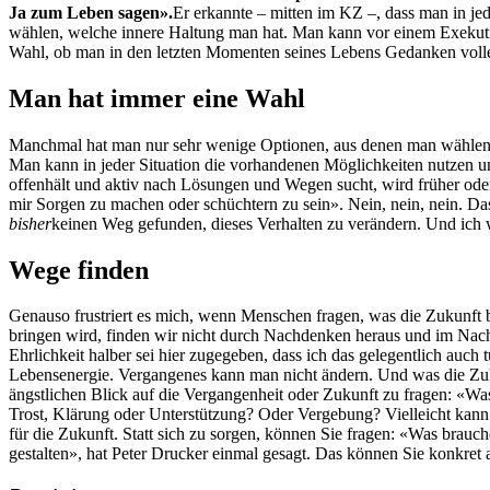
Ja zum Leben sagen».
Er erkannte – mitten im KZ –, dass man in je
wählen, welche innere Haltung man hat. Man kann vor einem Exekuti
Wahl, ob man in den letzten Momenten seines Lebens Gedanken volle
Man hat immer eine Wahl
Manchmal hat man nur sehr wenige Optionen, aus denen man wählen 
Man kann in jeder Situation die vorhandenen Möglichkeiten nutzen u
offenhält und aktiv nach Lösungen und Wegen sucht, wird früher oder s
mir Sorgen zu machen oder schüchtern zu sein». Nein, nein, nein. Das 
bisher
keinen Weg gefunden, dieses Verhalten zu verändern. Und ich w
Wege finden
Genauso frustriert es mich, wenn Menschen fragen, was die Zukunft b
bringen wird, finden wir nicht durch Nachdenken heraus und im Nach
Ehrlichkeit halber sei hier zugegeben, dass ich das gelegentlich auch
Lebensenergie. Vergangenes kann man nicht ändern. Und was die Zukun
ängstlichen Blick auf die Vergangenheit oder Zukunft zu fragen: «Was 
Trost, Klärung oder Unterstützung? Oder Vergebung? Vielleicht kann e
für die Zukunft. Statt sich zu sorgen, können Sie fragen: «Was brauch
gestalten», hat Peter Drucker einmal gesagt. Das können Sie konkret 