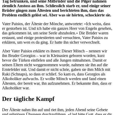
Tag betrunken, und seine Mitbrüder und die Pilger nahmen
ziemlich Anstoss an ihm. Schliesslich starb er, und einige seiner
Brüder gingen zum Ältesten und berichteten ihm, dass das
Problem endlich gelöst sei. Aber was sie hörten, schockierte sie.
Vater Paisios, der Älteste der Mönche, antwortete: «Ich weiss, dass
er gestorben ist. Und ich habe ein ganzes Heer von Engeln gesehen,
das gekommen ist, um seine Seele abzuholen.» Die Brüder waren
erstaunt, und einige protestierten und versuchten, Vater Paisios zu
erklären, um wen es da ging. Er hatte ihn sicher verwechselt.
Aber Vater Paisios erklärte es ihnen: Dieser Mönch – nennen wir
ihn Bruder Georgios – war in Kleinasien geboren worden, kurz
bevor die Türken einfielen und alle Jungen mitnahmen. Damit er
seinen Eltern nicht weggenommen wurde, nahmen sie ihn auf die
Erntefelder mit. Und damit er nicht schrie, gaben sie ihm Milch mit
Raki (Schnaps), so dass er schlief. So kam es, dass Georgios als
Alkoholiker aufwuchs. Er wollte Mönch werden und fand einen
Ältesten, der bereit war, ihn aufzunehmen. Er bekannte ihm, dass er
Alkoholiker war.
Der tägliche Kampf
Der Älteste nahm ihn auf und riet ihm, jeden Abend seine Gebete
und religiösen Übungen durchzuführen. «Und bitte Gott, dass er dir