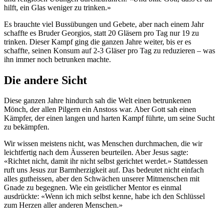
hilft, ein Glas weniger zu trinken.»
Es brauchte viel Bussübungen und Gebete, aber nach einem Jahr
schaffte es Bruder Georgios, statt 20 Gläsern pro Tag nur 19 zu
trinken. Dieser Kampf ging die ganzen Jahre weiter, bis er es
schaffte, seinen Konsum auf 2-3 Gläser pro Tag zu reduzieren – was
ihn immer noch betrunken machte.
Die andere Sicht
Diese ganzen Jahre hindurch sah die Welt einen betrunkenen
Mönch, der allen Pilgern ein Anstoss war. Aber Gott sah einen
Kämpfer, der einen langen und harten Kampf führte, um seine Sucht
zu bekämpfen.
Wir wissen meistens nicht, was Menschen durchmachen, die wir
leichtfertig nach dem Äusseren beurteilen. Aber Jesus sagte:
«Richtet nicht, damit ihr nicht selbst gerichtet werdet.» Stattdessen
ruft uns Jesus zur Barmherzigkeit auf. Das bedeutet nicht einfach
alles gutheissen, aber den Schwächen unserer Mitmenschen mit
Gnade zu begegnen. Wie ein geistlicher Mentor es einmal
ausdrückte: «Wenn ich mich selbst kenne, habe ich den Schlüssel
zum Herzen aller anderen Menschen.»