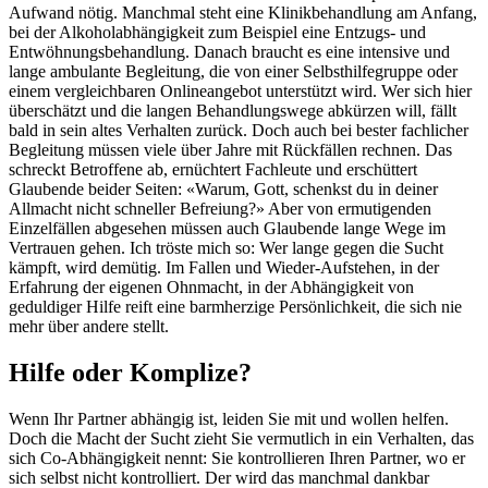
Aufwand nötig. Manchmal steht eine Klinikbehandlung am Anfang,
bei der Alkoholabhängigkeit zum Beispiel eine Entzugs- und
Entwöhnungsbehandlung. Danach braucht es eine intensive und
lange ambulante Begleitung, die von einer Selbsthilfegruppe oder
einem vergleichbaren Onlineangebot unterstützt wird. Wer sich hier
überschätzt und die langen Behandlungswege abkürzen will, fällt
bald in sein altes Verhalten zurück. Doch auch bei bester fachlicher
Begleitung müssen viele über Jahre mit Rückfällen rechnen. Das
schreckt Betroffene ab, ernüchtert Fachleute und erschüttert
Glaubende beider Seiten: «Warum, Gott, schenkst du in deiner
Allmacht nicht schneller Befreiung?» Aber von ermutigenden
Einzelfällen abgesehen müssen auch Glaubende lange Wege im
Vertrauen gehen. Ich tröste mich so: Wer lange gegen die Sucht
kämpft, wird demütig. Im Fallen und Wieder-Aufstehen, in der
Erfahrung der eigenen Ohnmacht, in der Abhängigkeit von
geduldiger Hilfe reift eine barmherzige Persönlichkeit, die sich nie
mehr über andere stellt.
Hilfe oder Komplize?
Wenn Ihr Partner abhängig ist, leiden Sie mit und wollen helfen.
Doch die Macht der Sucht zieht Sie vermutlich in ein Verhalten, das
sich Co-Abhängigkeit nennt: Sie kontrollieren Ihren Partner, wo er
sich selbst nicht kontrolliert. Der wird das manchmal dankbar