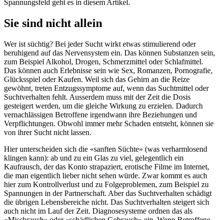
Spannungsfeld geht es in diesem Artikel.
Sie sind nicht allein
Wer ist süchtig? Bei jeder Sucht wirkt etwas stimulierend oder
beruhigend auf das Nervensystem ein. Das können Substanzen sein,
zum Beispiel Alkohol, Drogen, Schmerzmittel oder Schlafmittel.
Das können auch Erlebnisse sein wie Sex, Romanzen, Pornografie,
Glücksspiel oder Kaufen. Weil sich das Gehirn an die Reize
gewöhnt, treten Entzugssymptome auf, wenn das Suchtmittel oder
Suchtverhalten fehlt. Ausserdem muss mit der Zeit die Dosis
gesteigert werden, um die gleiche Wirkung zu erzielen. Dadurch
vernachlässigen Betroffene irgendwann ihre Beziehungen und
Verpflichtungen. Obwohl immer mehr Schaden entsteht, können sie
von ihrer Sucht nicht lassen.
Hier unterscheiden sich die «sanften Süchte» (was verharmlosend
klingen kann): ab und zu ein Glas zu viel, gelegentlich ein
Kaufrausch, der das Konto strapaziert, erotische Filme im Internet,
die man eigentlich lieber nicht sehen würde. Zwar kommt es auch
hier zum Kontrollverlust und zu Folgeproblemen, zum Beispiel zu
Spannungen in der Partnerschaft. Aber das Suchtverhalten schädigt
die übrigen Lebensbereiche nicht. Das Suchtverhalten steigert sich
auch nicht im Lauf der Zeit. Diagnosesysteme ordnen das als
«Missbrauch» oder «schädlichen Gebrauch» ein. Wenn Betroffene