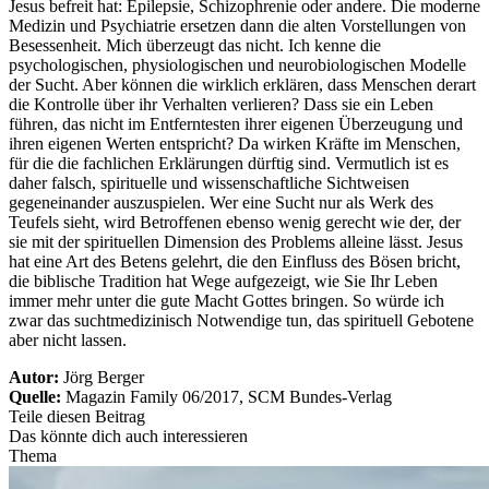
Jesus befreit hat: Epilepsie, Schizophrenie oder andere. Die moderne
Medizin und Psychiatrie ersetzen dann die alten Vorstellungen von
Besessenheit. Mich überzeugt das nicht. Ich kenne die
psychologischen, physiologischen und neurobiologischen Modelle
der Sucht. Aber können die wirklich erklären, dass Menschen derart
die Kontrolle über ihr Verhalten verlieren? Dass sie ein Leben
führen, das nicht im Entferntesten ihrer eigenen Überzeugung und
ihren eigenen Werten entspricht? Da wirken Kräfte im Menschen,
für die die fachlichen Erklärungen dürftig sind. Vermutlich ist es
daher falsch, spirituelle und wissenschaftliche Sichtweisen
gegeneinander auszuspielen. Wer eine Sucht nur als Werk des
Teufels sieht, wird Betroffenen ebenso wenig gerecht wie der, der
sie mit der spirituellen Dimension des Problems alleine lässt. Jesus
hat eine Art des Betens gelehrt, die den Einfluss des Bösen bricht,
die biblische Tradition hat Wege aufgezeigt, wie Sie Ihr Leben
immer mehr unter die gute Macht Gottes bringen. So würde ich
zwar das suchtmedizinisch Notwendige tun, das spirituell Gebotene
aber nicht lassen.
Autor:
Jörg Berger
Quelle:
Magazin Family 06/2017, SCM Bundes-Verlag
Teile diesen Beitrag
Das könnte dich auch interessieren
Thema