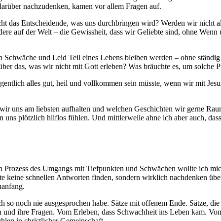
 darüber nachzudenken, kamen vor allem Fragen auf.
ht das Entscheidende, was uns durchbringen wird? Werden wir nicht al
andere auf der Welt – die Gewissheit, dass wir Geliebte sind, ohne We
nn Schwäche und Leid Teil eines Lebens bleiben werden – ohne ständig
über das, was wir nicht mit Gott erleben? Was bräuchte es, um solche P
igentlich alles gut, heil und vollkommen sein müsste, wenn wir mit Jes
 wir uns am liebsten aufhalten und welchen Geschichten wir gerne Rau
 uns plötzlich hilflos fühlen. Und mittlerweile ahne ich aber auch, d
nen Prozess des Umgangs mit Tiefpunkten und Schwächen wollte ich mic
llte keine schnellen Antworten finden, sondern wirklich nachdenken üb
uanfang.
lich so noch nie ausgesprochen habe. Sätze mit offenem Ende. Sätze, d
ränen und ihre Fragen. Vom Erleben, dass Schwachheit ins Leben kam. 
len in christlicher Gemeinschaft.