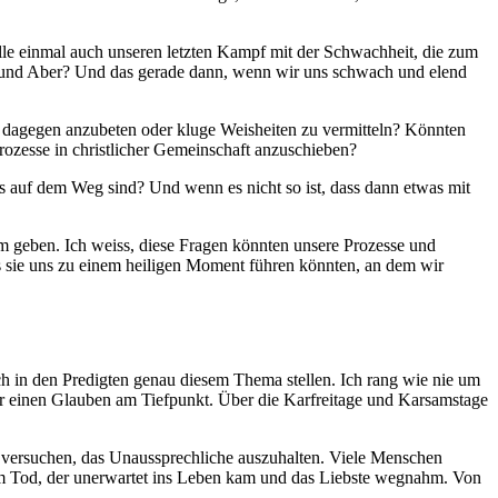
le einmal auch unseren letzten Kampf mit der Schwachheit, die zum
nn und Aber? Und das gerade dann, wenn wir uns schwach und elend
 dagegen anzubeten oder kluge Weisheiten zu vermitteln? Könnten
rozesse in christlicher Gemeinschaft anzuschieben?
us auf dem Weg sind? Und wenn es nicht so ist, dass dann etwas mit
m geben. Ich weiss, diese Fragen könnten unsere Prozesse und
ass sie uns zu einem heiligen Moment führen könnten, an dem wir
h in den Predigten genau diesem Thema stellen. Ich rang wie nie um
er einen Glauben am Tiefpunkt. Über die Karfreitage und Karsamstage
ie versuchen, das Unaussprechliche auszuhalten. Viele Menschen
Vom Tod, der unerwartet ins Leben kam und das Liebste wegnahm. Von