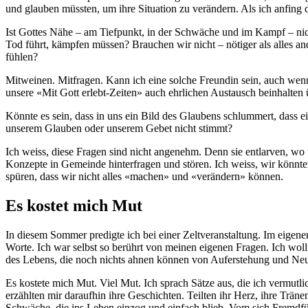
und glauben müssten, um ihre Situation zu verändern. Als ich anfing
Ist Gottes Nähe – am Tiefpunkt, in der Schwäche und im Kampf – nic
Tod führt, kämpfen müssen? Brauchen wir nicht – nötiger als alles 
fühlen?
Mitweinen. Mitfragen. Kann ich eine solche Freundin sein, auch we
unsere «Mit Gott erlebt-Zeiten» auch ehrlichen Austausch beinhalten 
Könnte es sein, dass in uns ein Bild des Glaubens schlummert, dass e
unserem Glauben oder unserem Gebet nicht stimmt?
Ich weiss, diese Fragen sind nicht angenehm. Denn sie entlarven, wo
Konzepte in Gemeinde hinterfragen und stören. Ich weiss, wir könnten
spüren, dass wir nicht alles «machen» und «verändern» können.
Es kostet mich Mut
In diesem Sommer predigte ich bei einer Zeltveranstaltung. Im eige
Worte. Ich war selbst so berührt von meinen eigenen Fragen. Ich wo
des Lebens, die noch nichts ahnen können von Auferstehung und Ne
Es kostete mich Mut. Viel Mut. Ich sprach Sätze aus, die ich vermut
erzählten mir daraufhin ihre Geschichten. Teilten ihr Herz, ihre T
Schwäche, die ins Leben einzog und einfach blieb. Vom sich Fremdfüh