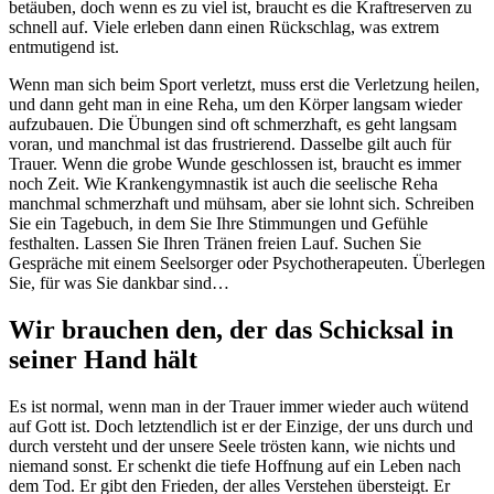
betäuben, doch wenn es zu viel ist, braucht es die Kraftreserven zu
schnell auf. Viele erleben dann einen Rückschlag, was extrem
entmutigend ist.
Wenn man sich beim Sport verletzt, muss erst die Verletzung heilen,
und dann geht man in eine Reha, um den Körper langsam wieder
aufzubauen. Die Übungen sind oft schmerzhaft, es geht langsam
voran, und manchmal ist das frustrierend. Dasselbe gilt auch für
Trauer. Wenn die grobe Wunde geschlossen ist, braucht es immer
noch Zeit. Wie Krankengymnastik ist auch die seelische Reha
manchmal schmerzhaft und mühsam, aber sie lohnt sich. Schreiben
Sie ein Tagebuch, in dem Sie Ihre Stimmungen und Gefühle
festhalten. Lassen Sie Ihren Tränen freien Lauf. Suchen Sie
Gespräche mit einem Seelsorger oder Psychotherapeuten. Überlegen
Sie, für was Sie dankbar sind…
Wir brauchen den, der das Schicksal in
seiner Hand hält
Es ist normal, wenn man in der Trauer immer wieder auch wütend
auf Gott ist. Doch letztendlich ist er der Einzige, der uns durch und
durch versteht und der unsere Seele trösten kann, wie nichts und
niemand sonst. Er schenkt die tiefe Hoffnung auf ein Leben nach
dem Tod. Er gibt den Frieden, der alles Verstehen übersteigt. Er