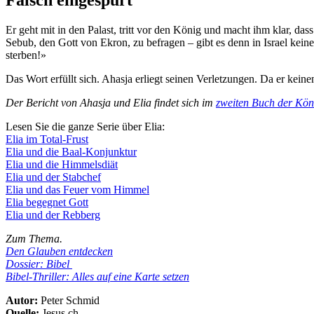
Falsch eingespurt
Er geht mit in den Palast, tritt vor den König und macht ihm klar, das
Sebub, den Gott von Ekron, zu befragen – gibt es denn in Israel kein
sterben!»
Das Wort erfüllt sich. Ahasja erliegt seinen Verletzungen. Da er kei
Der Bericht von Ahasja und Elia findet sich im
zweiten Buch der Köni
Lesen Sie die ganze Serie über Elia:
Elia im Total-Frust
Elia und die Baal-Konjunktur
Elia und die Himmelsdiät
Elia und der Stabchef
Elia und das Feuer vom Himmel
Elia begegnet Gott
Elia und der Rebberg
Zum Thema.
Den Glauben entdecken
Dossier: Bibel
Bibel-Thriller: Alles auf eine Karte setzen
Autor:
Peter Schmid
Quelle:
Jesus.ch