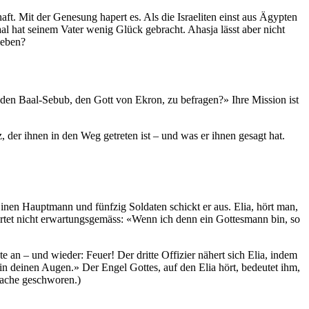
aft. Mit der Genesung hapert es. Als die Israeliten einst aus Ägypten
al hat seinem Vater wenig Glück gebracht. Ahasja lässt aber nicht
leben?
um den Baal-Sebub, den Gott von Ekron, zu befragen?» Ihre Mission ist
 der ihnen in den Weg getreten ist – und was er ihnen gesagt hat.
Einen Hauptmann und fünfzig Soldaten schickt er aus. Elia, hört man,
ortet nicht erwartungsgemäss: «Wenn ich denn ein Gottesmann bin, so
te an – und wieder: Feuer! Der dritte Offizier nähert sich Elia, indem
in deinen Augen.» Der Engel Gottes, auf den Elia hört, bedeutet ihm,
Rache geschworen.)