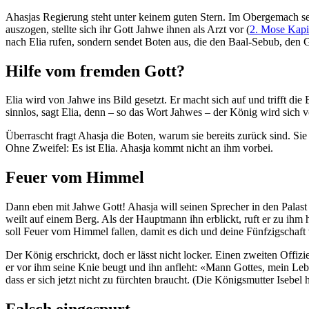
Ahasjas Regierung steht unter keinem guten Stern. Im Obergemach seines
auszogen, stellte sich ihr Gott Jahwe ihnen als Arzt vor (
2. Mose Kapit
nach Elia rufen, sondern sendet Boten aus, die den Baal-Sebub, den Go
Hilfe vom fremden Gott?
Elia wird von Jahwe ins Bild gesetzt. Er macht sich auf und trifft di
sinnlos, sagt Elia, denn – so das Wort Jahwes – der König wird sich
Überrascht fragt Ahasja die Boten, warum sie bereits zurück sind. Si
Ohne Zweifel: Es ist Elia. Ahasja kommt nicht an ihm vorbei.
Feuer vom Himmel
Dann eben mit Jahwe Gott! Ahasja will seinen Sprecher in den Palast h
weilt auf einem Berg. Als der Hauptmann ihn erblickt, ruft er zu ih
soll Feuer vom Himmel fallen, damit es dich und deine Fünfzigschaft v
Der König erschrickt, doch er lässt nicht locker. Einen zweiten Offizie
er vor ihm seine Knie beugt und ihn anfleht: «Mann Gottes, mein Lebe
dass er sich jetzt nicht zu fürchten braucht. (Die Königsmutter Isebel