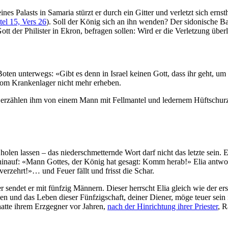
 Palasts in Samaria stürzt er durch ein Gitter und verletzt sich ernsth
el 15, Vers 26
). Soll der König sich an ihn wenden? Der sidonische Ba
tt der Philister in Ekron, befragen sollen: Wird er die Verletzung über
e Boten unterwegs: «Gibt es denn in Israel keinen Gott, dass ihr geht, 
 vom Krankenlager nicht mehr erheben.
e erzählen ihm von einem Mann mit Fellmantel und ledernem Hüftschurz,
olen lassen – das niederschmetternde Wort darf nicht das letzte sein. 
m hinauf: «Mann Gottes, der König hat gesagt: Komm herab!» Elia antw
erzehrt!»… und Feuer fällt und frisst die Schar.
r sendet er mit fünfzig Männern. Dieser herrscht Elia gleich wie der ers
n und das Leben dieser Fünfzigschaft, deiner Diener, möge teuer sein 
 hatte ihrem Erzgegner vor Jahren,
nach der Hinrichtung ihrer Priester
, 