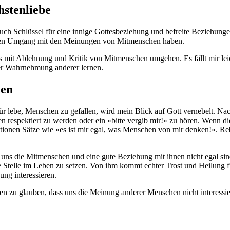
stenliebe
n auch Schlüssel für eine innige Gottesbeziehung und befreite Beziehu
neuen Umgang mit den Meinungen von Mitmenschen haben.
mit Ablehnung und Kritik von Mitmenschen umgehen. Es fällt mir leic
er Wahrnehmung anderer lernen.
nen
ür lebe, Menschen zu gefallen, wird mein Blick auf Gott vernebelt. N
 respektiert zu werden oder ein «bitte vergib mir!» zu hören. Wenn di
uationen Sätze wie «es ist mir egal, was Menschen von mir denken!». R
ss uns die Mitmenschen und eine gute Beziehung mit ihnen nicht egal si
te Stelle im Leben zu setzen. Von ihm kommt echter Trost und Heilung
ng interessieren.
en zu glauben, dass uns die Meinung anderer Menschen nicht interessier