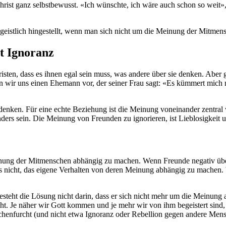
ist ganz selbstbewusst. «Ich wünschte, ich wäre auch schon so weit», a
 geistlich hingestellt, wenn man sich nicht um die Meinung der Mitme
t Ignoranz
en, dass es ihnen egal sein muss, was andere über sie denken. Aber 
llen wir uns einen Ehemann vor, der seiner Frau sagt: «Es kümmert mich
e denken. Für eine echte Beziehung ist die Meinung voneinander zentral
nders sein. Die Meinung von Freunden zu ignorieren, ist Lieblosigkeit 
einung der Mitmenschen abhängig zu machen. Wenn Freunde negativ über
et das nicht, das eigene Verhalten von deren Meinung abhängig zu mach
teht die Lösung nicht darin, dass er sich nicht mehr um die Meinung an
ht. Je näher wir Gott kommen und je mehr wir von ihm begeistert sin
enschenfurcht (und nicht etwa Ignoranz oder Rebellion gegen andere Men