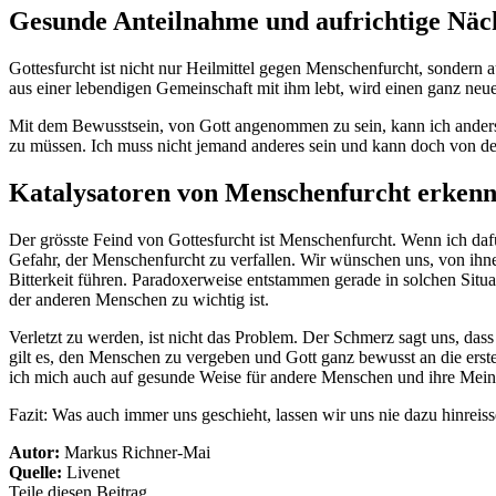
Gesunde Anteilnahme und aufrichtige Näch
Gottesfurcht ist nicht nur Heilmittel gegen Menschenfurcht, sonder
aus einer lebendigen Gemeinschaft mit ihm lebt, wird einen ganz 
Mit dem Bewusstsein, von Gott angenommen zu sein, kann ich anders 
zu müssen. Ich muss nicht jemand anderes sein und kann doch von d
Katalysatoren von Menschenfurcht erken
Der grösste Feind von Gottesfurcht ist Menschenfurcht. Wenn ich daf
Gefahr, der Menschenfurcht zu verfallen. Wir wünschen uns, von ihnen
Bitterkeit führen. Paradoxerweise entstammen gerade in solchen Sit
der anderen Menschen zu wichtig ist.
Verletzt zu werden, ist nicht das Problem. Der Schmerz sagt uns, da
gilt es, den Menschen zu vergeben und Gott ganz bewusst an die ers
ich mich auch auf gesunde Weise für andere Menschen und ihre Meinu
Fazit: Was auch immer uns geschieht, lassen wir uns nie dazu hinreiss
Autor:
Markus Richner-Mai
Quelle:
Livenet
Teile diesen Beitrag