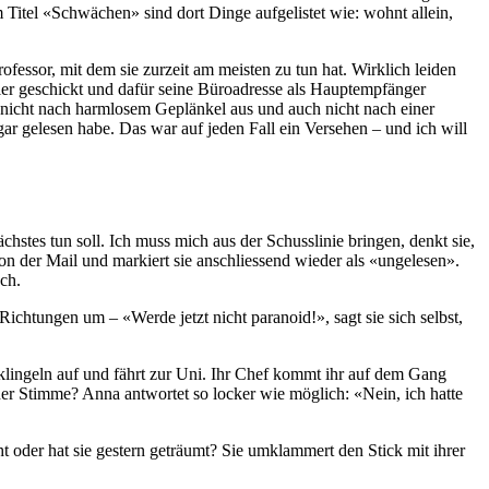
m Titel «Schwächen» sind dort Dinge aufgelistet wie: wohnt allein,
ofessor, mit dem sie zurzeit am meisten zu tun hat. Wirklich leiden
ler geschickt und dafür seine Büroadresse als Hauptempfänger
t nicht nach harmlosem Geplänkel aus und auch nicht nach einer
ar gelesen habe. Das war auf jeden Fall ein Versehen – und ich will
stes tun soll. Ich muss mich aus der Schusslinie bringen, denkt sie,
on der Mail und markiert sie anschliessend wieder als «ungelesen».
ch.
 Richtungen um – «Werde jetzt nicht paranoid!», sagt sie sich selbst,
klingeln auf und fährt zur Uni. Ihr Chef kommt ihr auf dem Gang
ner Stimme? Anna antwortet so locker wie möglich: «Nein, ich hatte
 oder hat sie gestern geträumt? Sie umklammert den Stick mit ihrer