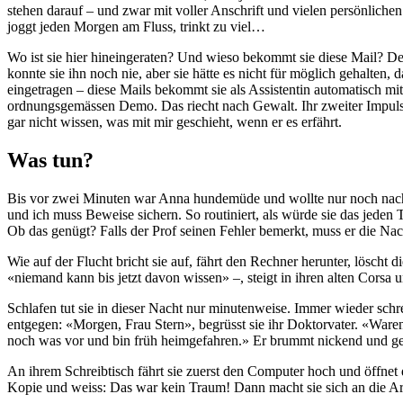
stehen darauf – und zwar mit voller Anschrift und vielen persönlichen
joggt jeden Morgen am Fluss, trinkt zu viel…
Wo ist sie hier hineingeraten? Und wieso bekommt sie diese Mail? Der A
konnte sie ihn noch nie, aber sie hätte es nicht für möglich gehalten, 
eingetragen – diese Mails bekommt sie als Assistentin automatisch mi
ordnungsgemässen Demo. Das riecht nach Gewalt. Ihr zweiter Impuls i
gar nicht wissen, was mit mir geschieht, wenn er es erfährt.
Was tun?
Bis vor zwei Minuten war Anna hundemüde und wollte nur noch nach Hau
und ich muss Beweise sichern. So routiniert, als würde sie das jeden
Ob das genügt? Falls der Prof seinen Fehler bemerkt, muss er die Na
Wie auf der Flucht bricht sie auf, fährt den Rechner herunter, löscht d
«niemand kann bis jetzt davon wissen» –, steigt in ihren alten Corsa u
Schlafen tut sie in dieser Nacht nur minutenweise. Immer wieder sch
entgegen: «Morgen, Frau Stern», begrüsst sie ihr Doktorvater. «Waren
noch was vor und bin früh heimgefahren.» Er brummt nickend und geh
An ihrem Schreibtisch fährt sie zuerst den Computer hoch und öffnet
Kopie und weiss: Das war kein Traum! Dann macht sie sich an die Arb