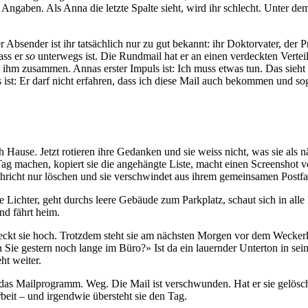
 Angaben. Als Anna die letzte Spalte sieht, wird ihr schlecht. Unter de
bsender ist ihr tatsächlich nur zu gut bekannt: ihr Doktorvater, der Pr
dass er
so
unterwegs ist. Die Rundmail hat er an einen verdeckten Vertei
t ihm zusammen. Annas erster Impuls ist: Ich muss etwas tun. Das sieh
st: Er darf nicht erfahren, dass ich diese Mail auch bekommen und sog
se. Jetzt rotieren ihre Gedanken und sie weiss nicht, was sie als näch
 Tag machen, kopiert sie die angehängte Liste, macht einen Screenshot v
chricht nur löschen und sie verschwindet aus ihrem gemeinsamen Postfa
ie Lichter, geht durchs leere Gebäude zum Parkplatz, schaut sich in alle
nd fährt heim.
reckt sie hoch. Trotzdem steht sie am nächsten Morgen vor dem Wecker
 Sie gestern noch lange im Büro?» Ist da ein lauernder Unterton in sei
t weiter.
 das Mailprogramm. Weg. Die Mail ist verschwunden. Hat er sie gelöscht
eit – und irgendwie übersteht sie den Tag.