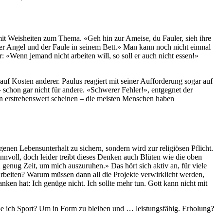
mit Weisheiten zum Thema. «Geh hin zur Ameise, du Fauler, sieh ihre
 der Angel und der Faule in seinem Bett.» Man kann noch nicht einmal
r: «Wenn jemand nicht arbeiten will, so soll er auch nicht essen!»
 auf Kosten anderer. Paulus reagiert mit seiner Aufforderung sogar auf
 schon gar nicht für andere. «Schwerer Fehler!», entgegnet der
en erstrebenswert scheinen – die meisten Menschen haben
genen Lebensunterhalt zu sichern, sondern wird zur religiösen Pflicht.
nnvoll, doch leider treibt dieses Denken auch Blüten wie die oben
enug Zeit, um mich auszuruhen.» Das hört sich aktiv an, für viele
rbeiten? Warum müssen dann all die Projekte verwirklicht werden,
nken hat: Ich genüge nicht. Ich sollte mehr tun. Gott kann nicht mit
ibe ich Sport? Um in Form zu bleiben und … leistungsfähig. Erholung?