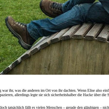
war ihr, was die anderen im Ort von ihr dachten. Wenn Elise also ein
eren, allerdings legte sie sich sicherheitshalber die Hacke über die S
doch tatsächlich fällt es vielen Menschen – gerade den gläubigen – nicht