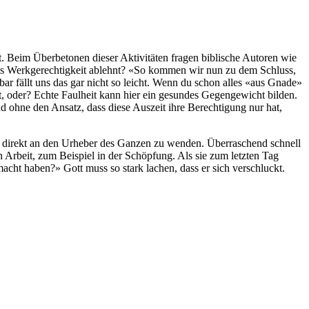
zt. Beim Überbetonen dieser Aktivitäten fragen biblische Autoren wie
r als Werkgerechtigkeit ablehnt? «So kommen wir nun zu dem Schluss,
bar fällt uns das gar nicht so leicht. Wenn du schon alles «aus Gnade»
t, oder? Echte Faulheit kann hier ein gesundes Gegengewicht bilden.
und ohne den Ansatz, dass diese Auszeit ihre Berechtigung nur hat,
sich direkt an den Urheber des Ganzen zu wenden. Überraschend schnell
n Arbeit, zum Beispiel in der Schöpfung. Als sie zum letzten Tag
cht haben?» Gott muss so stark lachen, dass er sich verschluckt.