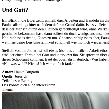
Und Gott?
Ein Blick in die Bibel zeigt schnell, dass Arbeiten und Handeln im ch
Paulus allerdings öfter nach dem tieferen Grund dafür. Ist es vielle
dass der Mensch durch den Glauben gerechtfertigt wird, ohne Werke d
geschenkt bekommen hast, dann solltest du doch wenigstens anschliess
Natürlich ist es richtig, Gutes zu tun. Genauso richtig ist es aber, P
wenn sie deine Leistungsfähigkeit so schnell wie möglich wiederherste
Stell dir vor, ein Journalist soll etwas über das christliche Arbeits
erhält er einen Termin bei Gott und interviewt ihn. Sie sprechen übe
dieser Schöpfung kommen, fragt der Journalist natürlich: «Was haben
«Na, was wohl? Nichts! Ich war einfach faul.»
Autor:
Hauke Burgarth
Quelle:
Jesus.ch
Teile diesen Beitrag
Das könnte dich auch interessieren
Thema