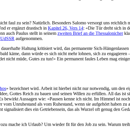
icht faul zu sein? Natürlich. Besonders Salomo versorgt uns reichlich 
Und er ergänzt drastisch in
Kapitel 26, Vers 14
: «Die Tür dreht sich in
nn auch Paulus stellt in seinem
zweiten Brief an die Thessalonicher
kla
r UdSSR
aufgenommen.
ine dauerhafte Haltung kritisiert wird, das permanente Sich-Hängenlassen
bald käme, dann würde es sich nicht mehr lohnen, sich zu engagieren –
erdet nicht müde, Gutes zu tun!» Ein permanent faules Leben mag einig
thos
» bezeichnet wird. Arbeit ist hierbei nicht nur notwendig, um den ei
, Gottes Reich zu bauen und seinen Willen zu erfüllen. All das ist si
 bewirkt Aussagen wie: «Pausen kenne ich nicht. Im Himmel ist noch g
ber vom Unruhestand als vom Ruhestand, wenn sie aufgehört haben zu a
signalisiert dies ein Getriebensein, das als Wurzel oft genug den Geda
n wozu mache ich Urlaub? Um wieder fit für den Job zu sein. Warum tre