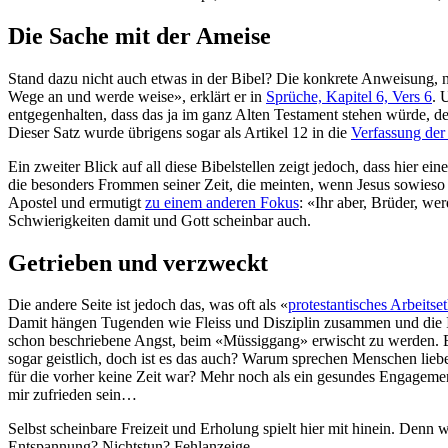
Die Sache mit der Ameise
Stand dazu nicht auch etwas in der Bibel? Die konkrete Anweisung, n
Wege an und werde weise», erklärt er in
Sprüche, Kapitel 6, Vers 6
. 
entgegenhalten, dass das ja im ganz Alten Testament stehen würde, de
Dieser Satz wurde übrigens sogar als Artikel 12 in die
Verfassung de
Ein zweiter Blick auf all diese Bibelstellen zeigt jedoch, dass hier e
die besonders Frommen seiner Zeit, die meinten, wenn Jesus sowieso 
Apostel und ermutigt
zu einem anderen Fokus
: «Ihr aber, Brüder, w
Schwierigkeiten damit und Gott scheinbar auch.
Getrieben und verzweckt
Die andere Seite ist jedoch das, was oft als «
protestantisches Arbeitse
Damit hängen Tugenden wie Fleiss und Disziplin zusammen und die Idee
schon beschriebene Angst, beim «Müssiggang» erwischt zu werden. Es
sogar geistlich, doch ist es das auch? Warum sprechen Menschen lie
für die vorher keine Zeit war? Mehr noch als ein gesundes Engagement 
mir zufrieden sein…
Selbst scheinbare Freizeit und Erholung spielt hier mit hinein. Den
Entspannung? Nichtstun? Fehlanzeige.