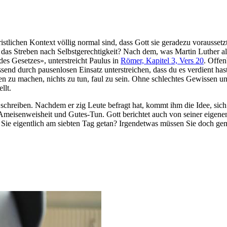
ristlichen Kontext völlig normal sind, dass Gott sie geradezu vorausset
icht das Streben nach Selbstgerechtigkeit? Nach dem, was Martin Luthe
es Gesetzes», unterstreicht Paulus in
Römer, Kapitel 3, Vers 20
. Offen
end durch pausenlosen Einsatz unterstreichen, dass du es verdient has
ausen zu machen, nichts zu tun, faul zu sein. Ohne schlechtes Gewissen 
llt.
ethos schreiben. Nachdem er zig Leute befragt hat, kommt ihm die Idee, 
r Ameisenweisheit und Gutes-Tun. Gott berichtet auch von seiner eigene
 Sie eigentlich am siebten Tag getan? Irgendetwas müssen Sie doch gema