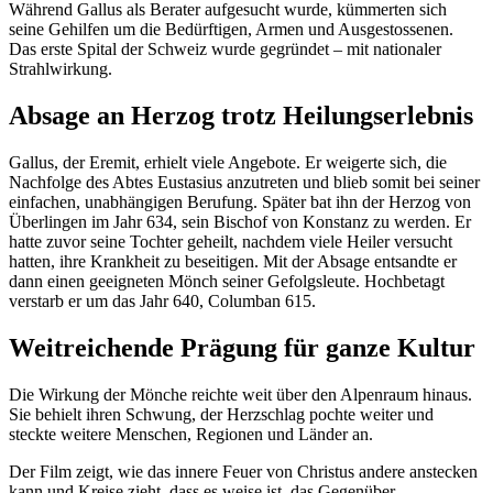
Während Gallus als Berater aufgesucht wurde, kümmerten sich
seine Gehilfen um die Bedürftigen, Armen und Ausgestossenen.
Das erste Spital der Schweiz wurde gegründet – mit nationaler
Strahlwirkung.
Absage an Herzog trotz Heilungserlebnis
Gallus, der Eremit, erhielt viele Angebote. Er weigerte sich, die
Nachfolge des Abtes Eustasius anzutreten und blieb somit bei seiner
einfachen, unabhängigen Berufung. Später bat ihn der Herzog von
Überlingen im Jahr 634, sein Bischof von Konstanz zu werden. Er
hatte zuvor seine Tochter geheilt, nachdem viele Heiler versucht
hatten, ihre Krankheit zu beseitigen. Mit der Absage entsandte er
dann einen geeigneten Mönch seiner Gefolgsleute. Hochbetagt
verstarb er um das Jahr 640, Columban 615.
Weitreichende Prägung für ganze Kultur
Die Wirkung der Mönche reichte weit über den Alpenraum hinaus.
Sie behielt ihren Schwung, der Herzschlag pochte weiter und
steckte weitere Menschen, Regionen und Länder an.
Der Film zeigt, wie das innere Feuer von Christus andere anstecken
kann und Kreise zieht, dass es weise ist, das Gegenüber