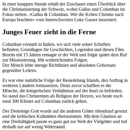
In einer knappen Stunde erhält der Zuschauer einen Überblick über
die Christianisierung der Schweiz, wobei Gallus und Columban im
Fokus stehen. «Gallus & Columban. Wie die Kelten Christus nach
Europa brachten» vom Innerschweizer Luke Gasser inszeniert.
Junges Feuer zieht in die Ferne
Columban verstarb in Italien, wo sich viele seiner Schriften
befinden; Grundlagen für Geschichten, Legenden und diesen Film.
Bereits mit 15 Jahren entsagte er der Welt und folgte später dem Ruf
zur Missionierung. Mit weitreichenden Folgen.
Der Mönch lebte strenge Richtlinien und absoluten Gehorsam
gegenüber Leitern.
Es war eine natürliche Folge der Besiedelung Irlands, den Auftrag in
weiteren Ländern fortzusetzen. Denn zuvor schafften es die
Mönche, die kriegerischen Verhältnisse auf der Insel zu befrieden.
So stand das Christentum als Religion der Herzen, wo heute noch
rund 300 Klöster auf Columban zurück gehen.
Der Dreieinige Gott wurde auf die anderen Götter obendrauf gesetzt
und die keltischen Kultstätten übernommen. Mit dem Glauben an
eine Dreifaltigkeit passte es ganz gut zur Welt der Vielgötter und traf
deshalb nur auf wenig Widerstand.