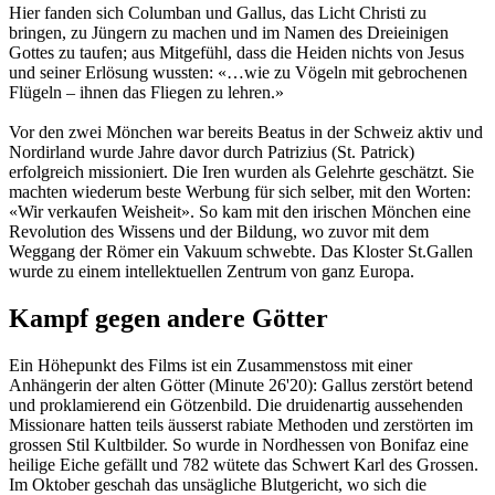
Hier fanden sich Columban und Gallus, das Licht Christi zu
bringen, zu Jüngern zu machen und im Namen des Dreieinigen
Gottes zu taufen; aus Mitgefühl, dass die Heiden nichts von Jesus
und seiner Erlösung wussten: «…wie zu Vögeln mit gebrochenen
Flügeln – ihnen das Fliegen zu lehren.»
Vor den zwei Mönchen war bereits Beatus in der Schweiz aktiv und
Nordirland wurde Jahre davor durch Patrizius (St. Patrick)
erfolgreich missioniert. Die Iren wurden als Gelehrte geschätzt. Sie
machten wiederum beste Werbung für sich selber, mit den Worten:
«Wir verkaufen Weisheit». So kam mit den irischen Mönchen eine
Revolution des Wissens und der Bildung, wo zuvor mit dem
Weggang der Römer ein Vakuum schwebte. Das Kloster St.Gallen
wurde zu einem intellektuellen Zentrum von ganz Europa.
Kampf gegen andere Götter
Ein Höhepunkt des Films ist ein Zusammenstoss mit einer
Anhängerin der alten Götter (Minute 26'20): Gallus zerstört betend
und proklamierend ein Götzenbild. Die druidenartig aussehenden
Missionare hatten teils äusserst rabiate Methoden und zerstörten im
grossen Stil Kultbilder. So wurde in Nordhessen von Bonifaz eine
heilige Eiche gefällt und 782 wütete das Schwert Karl des Grossen.
Im Oktober geschah das unsägliche Blutgericht, wo sich die