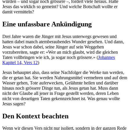
würden – und sogar noch grössere –, fordert viele heraus. Hatte
Jesus das wirklich so gemeint? Und welche Botschaft wollte er
damit vermitteln?
Eine unfassbare Ankündigung
Drei Jahre waren die Jünger mit Jesus unterwegs gewesen und
hatten dabei manch atemberaubendes Wunder gesehen. Und dann,
Jesus war schon dabei, seine Jünger auf sein Weggehen
vorzubereiten, sagte er: «Wer an mich glaubt, wird die gleichen
Taten vollbringen wie ich, ja sogar noch grössere.» (
Johannes
Kapitel 14, Vers 12
)
Jesus behauptet also, dass seine Nachfolger die Werke tun werden,
die er getan hat. Sie werden Nahrungsmittel vermehren und auf dem
Wasser gehen, Tote auferwecken, Gelähmte heilen und darüber
hinaus noch grössere Dinge tun, als Jesus getan hat. Muss dann
nicht der Glaube all jener in Frage gestellt werden, deren Leben
nicht von derartigen Taten gekennzeichnet ist. Was genau wollte
Jesus sagen?
Den Kontext beachten
Wenn wir diesen Vers nicht nur isoliert, sondern in der ganzen Rede