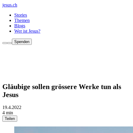
jesus.ch
Stories
Themen
Blogs
Wer ist Jesus?
Spenden
Gläubige sollen grössere Werke tun als
Jesus
19.4.2022
4 min
Teilen