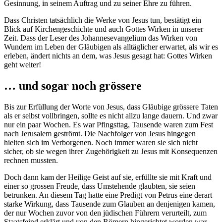
Gesinnung, in seinem Auftrag und zu seiner Ehre zu führen.
Dass Christen tatsächlich die Werke von Jesus tun, bestätigt ein
Blick auf Kirchengeschichte und auch Gottes Wirken in unserer
Zeit. Dass der Leser des Johannesevangelium das Wirken von
Wundern im Leben der Gläubigen als alltäglicher erwartet, als wir es
erleben, ändert nichts an dem, was Jesus gesagt hat: Gottes Wirken
geht weiter!
… und sogar noch grössere
Bis zur Erfüllung der Worte von Jesus, dass Gläubige grössere Taten
als er selbst vollbringen, sollte es nicht allzu lange dauern. Und zwar
nur ein paar Wochen. Es war Pfingsttag, Tausende waren zum Fest
nach Jerusalem geströmt. Die Nachfolger von Jesus hingegen
hielten sich im Verborgenen. Noch immer waren sie sich nicht
sicher, ob sie wegen ihrer Zugehörigkeit zu Jesus mit Konsequenzen
rechnen mussten.
Doch dann kam der Heilige Geist auf sie, erfüllte sie mit Kraft und
einer so grossen Freude, dass Umstehende glaubten, sie seien
betrunken. An diesem Tag hatte eine Predigt von Petrus eine derart
starke Wirkung, dass Tausende zum Glauben an denjenigen kamen,
der nur Wochen zuvor von den jüdischen Führern verurteilt, zum
Staatsfeind erklärt und von den Römern hingerichtet worden war.