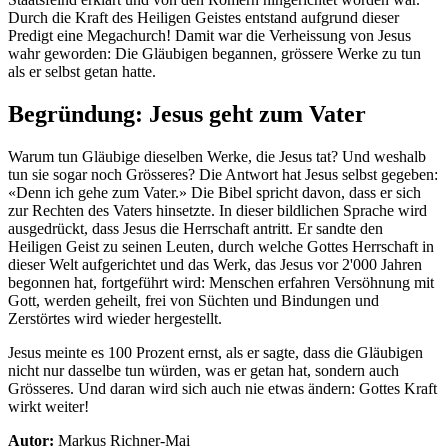
Durch die Kraft des Heiligen Geistes entstand aufgrund dieser
Predigt eine Megachurch! Damit war die Verheissung von Jesus
wahr geworden: Die Gläubigen begannen, grössere Werke zu tun
als er selbst getan hatte.
Begründung: Jesus geht zum Vater
Warum tun Gläubige dieselben Werke, die Jesus tat? Und weshalb
tun sie sogar noch Grösseres? Die Antwort hat Jesus selbst gegeben:
«Denn ich gehe zum Vater.» Die Bibel spricht davon, dass er sich
zur Rechten des Vaters hinsetzte. In dieser bildlichen Sprache wird
ausgedrückt, dass Jesus die Herrschaft antritt. Er sandte den
Heiligen Geist zu seinen Leuten, durch welche Gottes Herrschaft in
dieser Welt aufgerichtet und das Werk, das Jesus vor 2'000 Jahren
begonnen hat, fortgeführt wird: Menschen erfahren Versöhnung mit
Gott, werden geheilt, frei von Süchten und Bindungen und
Zerstörtes wird wieder hergestellt.
Jesus meinte es 100 Prozent ernst, als er sagte, dass die Gläubigen
nicht nur dasselbe tun würden, was er getan hat, sondern auch
Grösseres. Und daran wird sich auch nie etwas ändern: Gottes Kraft
wirkt weiter!
Autor:
Markus Richner-Mai