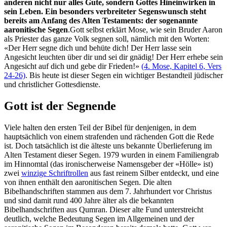
anderen nicht nur alles Gute, sondern Gottes Hineinwirken in
sein Leben. Ein besonders verbreiteter Segenswunsch steht
bereits am Anfang des Alten Testaments: der sogenannte
aaronitische Segen
.Gott selbst erklärt Mose, wie sein Bruder Aaron
als Priester das ganze Volk segnen soll, nämlich mit den Worten:
«Der Herr segne dich und behüte dich! Der Herr lasse sein
Angesicht leuchten über dir und sei dir gnädig! Der Herr erhebe sein
Angesicht auf dich und gebe dir Frieden!»
(4. Mose, Kapitel 6, Vers
24-26)
. Bis heute ist dieser Segen ein wichtiger Bestandteil jüdischer
und christlicher Gottesdienste.
Gott ist der Segnende
Viele halten den ersten Teil der Bibel für denjenigen, in dem
hauptsächlich von einem strafenden und rächenden Gott die Rede
ist. Doch tatsächlich ist die älteste uns bekannte Überlieferung im
Alten Testament dieser Segen. 1979 wurden in einem Familiengrab
im Hinnomtal (das ironischerweise Namensgeber der «Hölle» ist)
zwei
winzige Schriftrollen
aus fast reinem Silber entdeckt, und eine
von ihnen enthält den aaronitischen Segen. Die alten
Bibelhandschriften stammen aus dem 7. Jahrhundert vor Christus
und sind damit rund 400 Jahre älter als die bekannten
Bibelhandschriften aus Qumran. Dieser alte Fund unterstreicht
deutlich, welche Bedeutung Segen im Allgemeinen und der