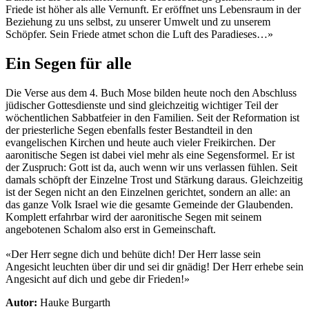
Friede ist höher als alle Vernunft. Er eröffnet uns Lebensraum in der
Beziehung zu uns selbst, zu unserer Umwelt und zu unserem
Schöpfer. Sein Friede atmet schon die Luft des Paradieses…»
Ein Segen für alle
Die Verse aus dem 4. Buch Mose bilden heute noch den Abschluss
jüdischer Gottesdienste und sind gleichzeitig wichtiger Teil der
wöchentlichen Sabbatfeier in den Familien. Seit der Reformation ist
der priesterliche Segen ebenfalls fester Bestandteil in den
evangelischen Kirchen und heute auch vieler Freikirchen. Der
aaronitische Segen ist dabei viel mehr als eine Segensformel. Er ist
der Zuspruch: Gott ist da, auch wenn wir uns verlassen fühlen. Seit
damals schöpft der Einzelne Trost und Stärkung daraus. Gleichzeitig
ist der Segen nicht an den Einzelnen gerichtet, sondern an alle: an
das ganze Volk Israel wie die gesamte Gemeinde der Glaubenden.
Komplett erfahrbar wird der aaronitische Segen mit seinem
angebotenen Schalom also erst in Gemeinschaft.
«Der Herr segne dich und behüte dich! Der Herr lasse sein
Angesicht leuchten über dir und sei dir gnädig! Der Herr erhebe sein
Angesicht auf dich und gebe dir Frieden!»
Autor:
Hauke Burgarth