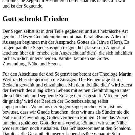
aaronitische Segen im Besonderen bereits damals hatte. Gott war
und ist der Segnende.
Gott schenkt Frieden
Der Segen selbst ist in drei Teile gegliedert und auf hebräische Art
gereimt. Diesen Gedankenreim nennt man Parallelismus. Alle drei
Aussagen beginnen mit der Ansprache Gottes als Jahwe (Herr). Es
folgen parallele Segenszusagen (segne dich; lasse sein Angesicht
leuchten über dir; erhebe sein Angesicht auf dich), die sich inhaltlich
nicht wirklich unterscheiden. Parallel betonen sie Gottes
Zuwendung, Nähe und Segen.
Für den Abschluss der drei Segensverse betont der Theologe Martin
Werth: «Hier steigern sich die Zusagen. Die Reihenfolge ist mit
Bedacht gewählt und einzuhalten. Mit dem ‚behüte dich’ wird zuerst
der Bereich des alltäglichen Lebens mit seinen Gefährdungen unter
die schützende und segnende Zusage Gottes gestellt. Mit dem ‚sei
dir gnädig’ wird der Bereich der Gottesbeziehung selbst
angesprochen. Wenn uns der Segen zugesprochen wird, ist uns
bewusst, dass wir Gnade brauchen, dass wir uns als Sünder nie die
Nähe und Zuwendung Gottes verdienen können. Ohne das Wissen
um einen gnädigen Gott, der uns vergibt, könnten wir seine Nähe
weder suchen noch aushalten. Das Schlusswort nennt den Schalom.
Damit ist die Gesamtheit unserer Lebensbezüge genannt: Sein