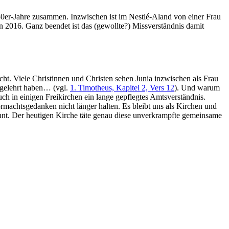
0er-Jahre zusammen. Inzwischen ist im Nestlé-Aland von einer Frau
n 2016. Ganz beendet ist das (gewollte?) Missverständnis damit
nicht. Viele Christinnen und Christen sehen Junia inzwischen als Frau
ht gelehrt haben… (vgl.
1. Timotheus, Kapitel 2, Vers 12
). Und warum
ch in einigen Freikirchen ein lange gepflegtes Amtsverständnis.
rmachtsgedanken nicht länger halten. Es bleibt uns als Kirchen und
annt. Der heutigen Kirche täte genau diese unverkrampfte gemeinsame