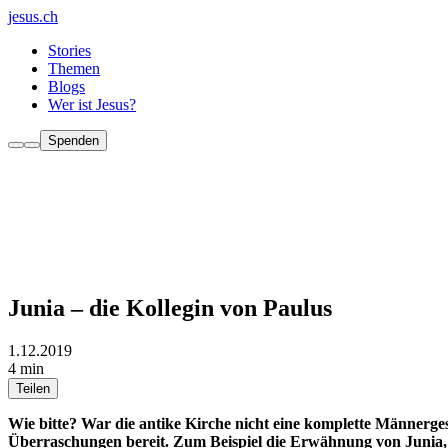
jesus.ch
Stories
Themen
Blogs
Wer ist Jesus?
Spenden
Junia – die Kollegin von Paulus
1.12.2019
4 min
Teilen
Wie bitte? War die antike Kirche nicht eine komplette Männergese
Überraschungen bereit. Zum Beispiel die Erwähnung von Junia, e