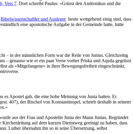
6, Vers 7
. Dort schreibt Paulus: «Grüsst den Andronikus und die
h
Bibelwissenschaftler und Ausleger
heute weitgehend einig sind, dass
erständlich eine apostolische Aufgabe in der Gemeinde hatte, hätte
cht – in der männlichen Form war die Rede von Junius. Gleichzeitig
am – genauso wie er ein paar Verse vorher Priska und Aquila gegrüsst
lbst als «Mitgefangene» in ihrer Bewegungsfreiheit eingeschränkt.
ntroverse.
ass es Apostel gab, die eine hohe Meinung von Junia hatten. Er
est. 407), der Bischof von Konstantinopel, schrieb deshalb in seinem
en.»
 wurde aus der Frau und Apostelin Junia der Mann Junias. Begründet
hale Kirchenleitung auf dem kurzen Dienstweg geeinigt zu haben, dass
ann. Luther übernahm ihn so in seine Übersetzung, selbst