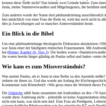
kennen diese Stelle nicht? Das könnte zwei Gründe haben: Zum einen
Junia, meine Stammverwandten und Mitgefangenen, die berühmt sind 
Zum anderen wurde der Name dort jahrhundertelang ausschliesslich 
hier tatsächlich von einer Frau die Rede ist, wird das noch nicht in 
dies ja Auswirkungen auf so manches Amtsverständnis heute.
Ein Blick in die Bibel
Um eine jahrhundertelange theologische Diskussion abzukürzen: Offe
war Junia einer der häufigsten römischen Frauennamen. Mit Androniku
hat (
Römer, Kapitel 16, Vers 3
). Die beiden waren «Stammverwandte», 
Sie waren bereits länger gläubig als Paulus selbst und hatten «unter
Wie kam es zum Missverständnis?
Was meinte Paulus, als er Junia in eine Reihe zu den Aposteln stellte
ordnete sie ihnen zu. Und das wurde am Anfang der Kirchengeschichte
Kommentar zum Römerbrief: «Wie gross muss die Weisheit dieser Frau
Die
Ostkirche
zählt Junia zusammen mit Andronikus zu den «70 Apos
wurde diese Änderung nicht – jedenfalls ist keine Argumentation erhal
nicht sein kann, was nicht sein darf. Eine Frau als Predigerin, Lehr
wissenschaftliche Bibelausgaben wie das griechische NT nach Nestlé