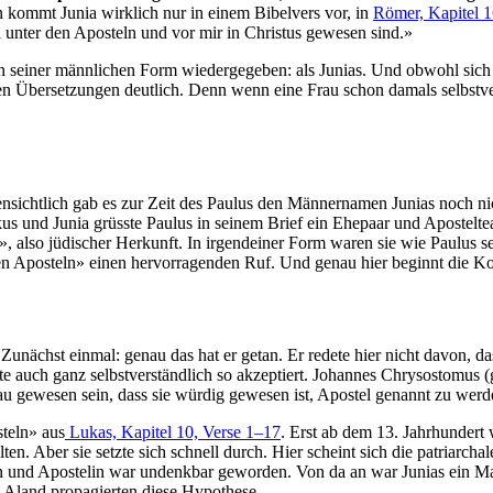
 kommt Junia wirklich nur in einem Bibelvers vor, in
Römer, Kapitel 1
unter den Aposteln und vor mir in Christus gewesen sind.»
in seiner männlichen Form wiedergegeben: als Junias. Und obwohl sic
allen Übersetzungen deutlich. Denn wenn eine Frau schon damals selbstv
nsichtlich gab es zur Zeit des Paulus den Männernamen Junias noch ni
s und Junia grüsste Paulus in seinem Brief ein Ehepaar und Apostelte
also jüdischer Herkunft. In irgendeiner Form waren sie wie Paulus se
 den Aposteln» einen hervorragenden Ruf. Und genau hier beginnt die Ko
? Zunächst einmal: genau das hat er getan. Er redete hier nicht davon, d
 auch ganz selbstverständlich so akzeptiert. Johannes Chrysostomus (g
 gewesen sein, dass sie würdig gewesen ist, Apostel genannt zu werd
teln» aus
Lukas, Kapitel 10, Verse 1–17
. Erst ab dem 13. Jahrhundert
ten. Aber sie setzte sich schnell durch. Hier scheint sich die patriarc
erin und Apostelin war undenkbar geworden. Von da an war Junias ein M
-Aland propagierten diese Hypothese.