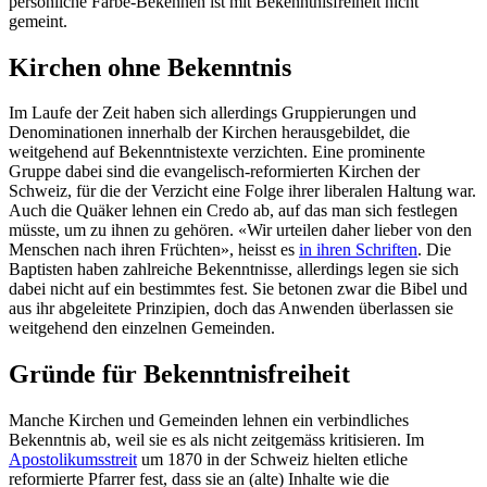
persönliche Farbe-Bekennen ist mit Bekenntnisfreiheit nicht
gemeint.
Kirchen ohne Bekenntnis
Im Laufe der Zeit haben sich allerdings Gruppierungen und
Denominationen innerhalb der Kirchen herausgebildet, die
weitgehend auf Bekenntnistexte verzichten. Eine prominente
Gruppe dabei sind die evangelisch-reformierten Kirchen der
Schweiz, für die der Verzicht eine Folge ihrer liberalen Haltung war.
Auch die Quäker lehnen ein Credo ab, auf das man sich festlegen
müsste, um zu ihnen zu gehören. «Wir urteilen daher lieber von den
Menschen nach ihren Früchten», heisst es
in ihren Schriften
. Die
Baptisten haben zahlreiche Bekenntnisse, allerdings legen sie sich
dabei nicht auf ein bestimmtes fest. Sie betonen zwar die Bibel und
aus ihr abgeleitete Prinzipien, doch das Anwenden überlassen sie
weitgehend den einzelnen Gemeinden.
Gründe für Bekenntnisfreiheit
Manche Kirchen und Gemeinden lehnen ein verbindliches
Bekenntnis ab, weil sie es als nicht zeitgemäss kritisieren. Im
Apostolikumsstreit
um 1870 in der Schweiz hielten etliche
reformierte Pfarrer fest, dass sie an (alte) Inhalte wie die