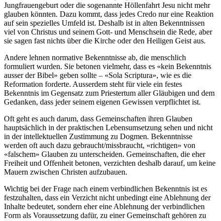
Jungfrauengeburt oder die sogenannte Höllenfahrt Jesu nicht mehr
glauben könnten. Dazu kommt, dass jedes Credo nur eine Reaktion
auf sein spezielles Umfeld ist. Deshalb ist in alten Bekenntnissen
viel von Christus und seinem Gott- und Menschsein die Rede, aber
sie sagen fast nichts über die Kirche oder den Heiligen Geist aus.
Andere lehnen normative Bekenntnisse ab, die menschlich
formuliert wurden. Sie betonen vielmehr, dass es «kein Bekenntnis
ausser der Bibel» geben sollte – «Sola Scriptura», wie es die
Reformation forderte. Ausserdem steht für viele ein festes
Bekenntnis im Gegensatz zum Priestertum aller Gläubigen und dem
Gedanken, dass jeder seinem eigenen Gewissen verpflichtet ist.
Oft geht es auch darum, dass Gemeinschaften ihren Glauben
hauptsächlich in der praktischen Lebensumsetzung sehen und nicht
in der intellektuellen Zustimmung zu Dogmen. Bekenntnisse
werden oft auch dazu gebraucht/missbraucht, «richtigen» von
«falschem» Glauben zu unterscheiden. Gemeinschaften, die eher
Freiheit und Offenheit betonen, verzichten deshalb darauf, um keine
Mauern zwischen Christen aufzubauen.
Wichtig bei der Frage nach einem verbindlichen Bekenntnis ist es
festzuhalten, dass ein Verzicht nicht unbedingt eine Ablehnung der
Inhalte bedeutet, sondern eher eine Ablehnung der verbindlichen
Form als Voraussetzung dafür, zu einer Gemeinschaft gehören zu