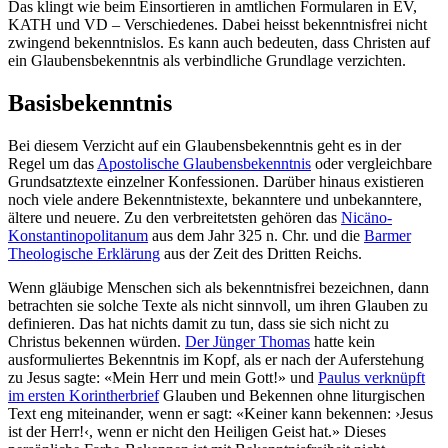
Das klingt wie beim Einsortieren in amtlichen Formularen in EV,
KATH und VD – Verschiedenes. Dabei heisst bekenntnisfrei nicht
zwingend bekenntnislos. Es kann auch bedeuten, dass Christen auf
ein Glaubensbekenntnis als verbindliche Grundlage verzichten.
Basisbekenntnis
Bei diesem Verzicht auf ein Glaubensbekenntnis geht es in der
Regel um das
Apostolische Glaubensbekenntnis
oder vergleichbare
Grundsatztexte einzelner Konfessionen. Darüber hinaus existieren
noch viele andere Bekenntnistexte, bekanntere und unbekanntere,
ältere und neuere. Zu den verbreitetsten gehören das
Nicäno-
Konstantinopolitanum
aus dem Jahr 325 n. Chr. und die
Barmer
Theologische Erklärung
aus der Zeit des Dritten Reichs.
Wenn gläubige Menschen sich als bekenntnisfrei bezeichnen, dann
betrachten sie solche Texte als nicht sinnvoll, um ihren Glauben zu
definieren. Das hat nichts damit zu tun, dass sie sich nicht zu
Christus bekennen würden.
Der Jünger Thomas
hatte kein
ausformuliertes Bekenntnis im Kopf, als er nach der Auferstehung
zu Jesus sagte: «Mein Herr und mein Gott!» und
Paulus verknüpft
im ersten Korintherbrief
Glauben und Bekennen ohne liturgischen
Text eng miteinander, wenn er sagt: «Keiner kann bekennen: ›Jesus
ist der Herr!‹, wenn er nicht den Heiligen Geist hat.» Dieses