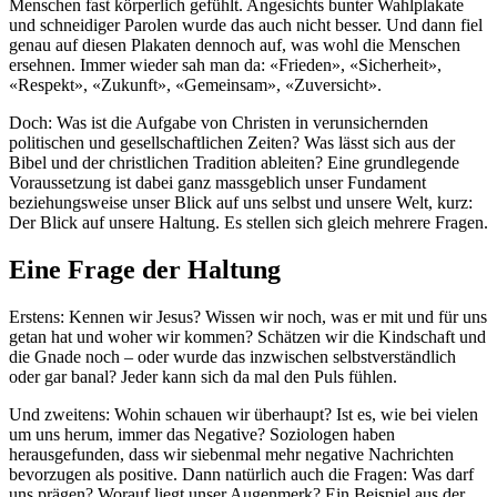
Menschen fast körperlich gefühlt. Angesichts bunter Wahlplakate
und schneidiger Parolen wurde das auch nicht besser. Und dann fiel
genau auf diesen Plakaten dennoch auf, was wohl die Menschen
ersehnen. Immer wieder sah man da: «Frieden», «Sicherheit»,
«Respekt», «Zukunft», «Gemeinsam», «Zuversicht».
Doch: Was ist die Aufgabe von Christen in verunsichernden
politischen und gesellschaftlichen Zeiten? Was lässt sich aus der
Bibel und der christlichen Tradition ableiten? Eine grundlegende
Voraussetzung ist dabei ganz massgeblich unser Fundament
beziehungsweise unser Blick auf uns selbst und unsere Welt, kurz:
Der Blick auf unsere Haltung. Es stellen sich gleich mehrere Fragen.
Eine Frage der Haltung
Erstens: Kennen wir Jesus? Wissen wir noch, was er mit und für uns
getan hat und woher wir kommen? Schätzen wir die Kindschaft und
die Gnade noch – oder wurde das inzwischen selbstverständlich
oder gar banal? Jeder kann sich da mal den Puls fühlen.
Und zweitens: Wohin schauen wir überhaupt? Ist es, wie bei vielen
um uns herum, immer das Negative? Soziologen haben
herausgefunden, dass wir siebenmal mehr negative Nachrichten
bevorzugen als positive. Dann natürlich auch die Fragen: Was darf
uns prägen? Worauf liegt unser Augenmerk? Ein Beispiel aus der