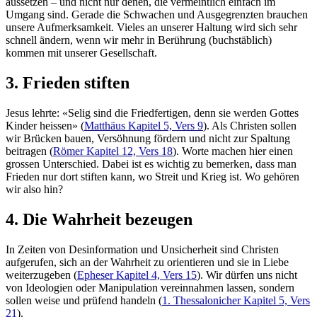
aussetzen – und nicht nur denen, die vermeintlich einfach im
Umgang sind. Gerade die Schwachen und Ausgegrenzten brauchen
unsere Aufmerksamkeit. Vieles an unserer Haltung wird sich sehr
schnell ändern, wenn wir mehr in Berührung (buchstäblich)
kommen mit unserer Gesellschaft.
3. Frieden stiften
Jesus lehrte: «Selig sind die Friedfertigen, denn sie werden Gottes
Kinder heissen» (
Matthäus Kapitel 5, Vers 9
). Als Christen sollen
wir Brücken bauen, Versöhnung fördern und nicht zur Spaltung
beitragen (
Römer Kapitel 12, Vers 18
). Worte machen hier einen
grossen Unterschied. Dabei ist es wichtig zu bemerken, dass man
Frieden nur dort stiften kann, wo Streit und Krieg ist. Wo gehören
wir also hin?
4. Die Wahrheit bezeugen
In Zeiten von Desinformation und Unsicherheit sind Christen
aufgerufen, sich an der Wahrheit zu orientieren und sie in Liebe
weiterzugeben (
Epheser Kapitel 4, Vers 15
). Wir dürfen uns nicht
von Ideologien oder Manipulation vereinnahmen lassen, sondern
sollen weise und prüfend handeln (
1. Thessalonicher Kapitel 5, Vers
21
).