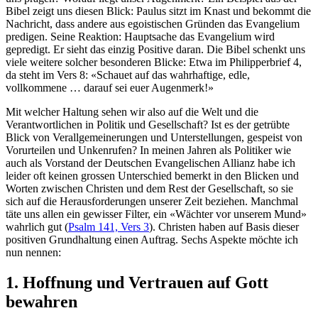
Bibel zeigt uns diesen Blick: Paulus sitzt im Knast und bekommt die
Nachricht, dass andere aus egoistischen Gründen das Evangelium
predigen. Seine Reaktion: Hauptsache das Evangelium wird
gepredigt. Er sieht das einzig Positive daran. Die Bibel schenkt uns
viele weitere solcher besonderen Blicke: Etwa im Philipperbrief 4,
da steht im Vers 8: «Schauet auf das wahrhaftige, edle,
vollkommene … darauf sei euer Augenmerk!»
Mit welcher Haltung sehen wir also auf die Welt und die
Verantwortlichen in Politik und Gesellschaft? Ist es der getrübte
Blick von Verallgemeinerungen und Unterstellungen, gespeist von
Vorurteilen und Unkenrufen? In meinen Jahren als Politiker wie
auch als Vorstand der Deutschen Evangelischen Allianz habe ich
leider oft keinen grossen Unterschied bemerkt in den Blicken und
Worten zwischen Christen und dem Rest der Gesellschaft, so sie
sich auf die Herausforderungen unserer Zeit beziehen. Manchmal
täte uns allen ein gewisser Filter, ein «Wächter vor unserem Mund»
wahrlich gut (
Psalm 141, Vers 3
). Christen haben auf Basis dieser
positiven Grundhaltung einen Auftrag. Sechs Aspekte möchte ich
nun nennen:
1. Hoffnung und Vertrauen auf Gott
bewahren