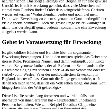
natürlich schon. Das sorgt allerdings von Beginn an für eine gewisse
Unschärfe: Ist mit Erweckung gemeint, dass viele Menschen auf
einmal zum Glauben finden? Oder dass «eingeschlafene» Christen
wieder aufwachen? Wahrscheinlich beides und noch viel mehr.
Damit wird Erweckung zu einem sogenannten Containerbegriff, der
viele Aspekte beinhaltet. Doch die grosse Frage vieler Gläubiger ist
nicht, was der Begriff genau bedeutet, sondern wie eine Erweckung
ausgelöst werden kann.
Gebet ist Voraussetzung für Erweckung
Es gibt zahllose Bücher und Berichte über die sogenannten
Erweckungsbewegungen. Und in den meisten spielte das Gebet eine
grosse Rolle. Prominente Namen sind damit verknüpft. John Knox
war ein Zeitgenosse Luthers, der als Reformator Schottlands in die
Geschichte einging mit seinem Gebet: «Gib mir Schottland oder ich
sterbe!» John Wesley, Vater der methodistischen Erweckung in
England, betete: «O dass Gott mir die Dinge geben würde, nach
denen ich mich sehne, dass ich ein Volk sehen möge, das ganz Gott
hingegeben lebt, der Welt gekreuzigt.»
Diese Liste liesse sich lang fortsetzen und würde – falls man
überhaupt von ihnen erfahren hat – hauptsächlich unbekannte
Personen beinhalten. Wie zum Beispiel Dorothea Clapp, eine
Hausfrau, die aus ihrem Fenster auf den Pausenhof der