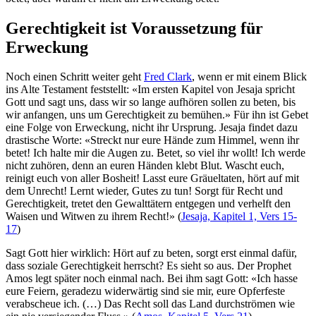
Gerechtigkeit ist Voraussetzung für
Erweckung
Noch einen Schritt weiter geht
Fred Clark
, wenn er mit einem Blick
ins Alte Testament feststellt: «Im ersten Kapitel von Jesaja spricht
Gott und sagt uns, dass wir so lange aufhören sollen zu beten, bis
wir anfangen, uns um Gerechtigkeit zu bemühen.» Für ihn ist Gebet
eine Folge von Erweckung, nicht ihr Ursprung. Jesaja findet dazu
drastische Worte: «Streckt nur eure Hände zum Himmel, wenn ihr
betet! Ich halte mir die Augen zu. Betet, so viel ihr wollt! Ich werde
nicht zuhören, denn an euren Händen klebt Blut. Wascht euch,
reinigt euch von aller Bosheit! Lasst eure Gräueltaten, hört auf mit
dem Unrecht! Lernt wieder, Gutes zu tun! Sorgt für Recht und
Gerechtigkeit, tretet den Gewalttätern entgegen und verhelft den
Waisen und Witwen zu ihrem Recht!» (
Jesaja, Kapitel 1, Vers 15-
17
)
Sagt Gott hier wirklich: Hört auf zu beten, sorgt erst einmal dafür,
dass soziale Gerechtigkeit herrscht? Es sieht so aus. Der Prophet
Amos legt später noch einmal nach. Bei ihm sagt Gott: «Ich hasse
eure Feiern, geradezu widerwärtig sind sie mir, eure Opferfeste
verabscheue ich. (…) Das Recht soll das Land durchströmen wie