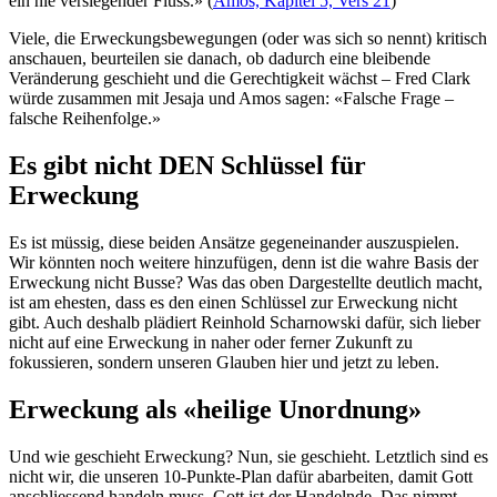
ein nie versiegender Fluss.» (
Amos, Kapitel 5, Vers 21
)
Viele, die Erweckungsbewegungen (oder was sich so nennt) kritisch
anschauen, beurteilen sie danach, ob dadurch eine bleibende
Veränderung geschieht und die Gerechtigkeit wächst – Fred Clark
würde zusammen mit Jesaja und Amos sagen: «Falsche Frage –
falsche Reihenfolge.»
Es gibt nicht DEN Schlüssel für
Erweckung
Es ist müssig, diese beiden Ansätze gegeneinander auszuspielen.
Wir könnten noch weitere hinzufügen, denn ist die wahre Basis der
Erweckung nicht Busse? Was das oben Dargestellte deutlich macht,
ist am ehesten, dass es den einen Schlüssel zur Erweckung nicht
gibt. Auch deshalb plädiert Reinhold Scharnowski dafür, sich lieber
nicht auf eine Erweckung in naher oder ferner Zukunft zu
fokussieren, sondern unseren Glauben hier und jetzt zu leben.
Erweckung als «heilige Unordnung»
Und wie geschieht Erweckung? Nun, sie geschieht. Letztlich sind es
nicht wir, die unseren 10-Punkte-Plan dafür abarbeiten, damit Gott
anschliessend handeln muss. Gott ist der Handelnde. Das nimmt