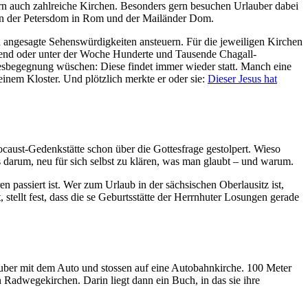
rn auch zahlreiche Kirchen. Besonders gern besuchen Urlauber dabei
lgen der Petersdom in Rom und der Mailänder Dom.
ch angesagte Sehenswürdigkeiten ansteuern. Für die jeweiligen Kirchen
send oder unter der Woche Hunderte und Tausende Chagall-
esbegegnung wüschen: Diese findet immer wieder statt. Manch eine
inem Kloster. Und plötzlich merkte er oder sie:
Dieser Jesus hat
ocaust-Gedenkstätte schon über die Gottesfrage gestolpert. Wieso
 darum, neu für sich selbst zu klären, was man glaubt – und warum.
n passiert ist. Wer zum Urlaub in der sächsischen Oberlausitz ist,
ellt fest, dass die se Geburtsstätte der Herrnhuter Losungen gerade
auber mit dem Auto und stossen auf eine Autobahnkirche. 100 Meter
 Radwegekirchen. Darin liegt dann ein Buch, in das sie ihre