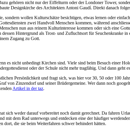
Dazu gehören nicht nur der Eiffelturm oder der Londoner Tower, sonde
 erbaute Designkirche des Architekten Antoni Gaudí. Direkt danach fo
lle, sondern wollen Kulturschätze besichtigen, etwas lernen oder einfa
en Gottesdiensten zwei Handvoll Menschen kommen, während anschlies
 Menschen nun aus reinem Kulturinteresse kommen oder sich eine Gott
dessen Hintergrund als Trost- und Zufluchtsort für Seuchenkranke in e
einem Zugang zu Gott.
enn es nicht unbedingt Kirchen sind. Viele sind beim Besuch einer Hol
dergottesdienst oder der Schule nicht mehr tragfähig. Und dann geht es
ichen Persönlichkeit und fragt sich, was hier vor 30, 50 oder 100 Jahre
af von Zinzendorf und seiner Brüdergemeine. Wer dann noch googelt, st
tzenden
Artikel in der taz
.
at sich weder darauf vorbereitet noch damit gerechnet. Da fahren Url
 sind mit dem Rad unterwegs und entdecken eine der häufiger werdenden
 dort, die sie beim Weiterfahren schwer behindert hätten.