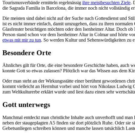
Tourismusverbände ermitteln regelmässig
ihre meistbesuchten Ziele
. 
die Sagrada Familia in Barcelona, die immer noch nicht vollständig
Die meisten sind dabei nicht auf der Suche nach Gottesdienst und Sti
ist es nicht immer einfach, damit umzugehen, dass zu ihren normal
Glasfenster besichtigen möchten oder den Isenheimer Altar. Doch ob
Person stand schon vor dem Isenheimer Altar in Colmar und hörte von 
etwas mit mir zu tun
. So werden Kultur und Sehenswürdigkeiten zu 
Besondere Orte
Ähnliches gilt für Orte, die eine besondere Geschichte haben, auch w
konnte Gott so etwas zulassen? Plötzlich war das Wissen aus dem Kin
Oder man steht an der Wirkungsstätte einer berühmt gewordenen christl
kommt vielleicht an Herrnhut vorbei und hört von Nikolaus Ludwig Gr
zum Weltkulturerbe erklärt wurde und liest dazu einen sehr wertschä
Gott unterwegs
Manchmal entdeckt man christliche Inhalte auch unverhofft und man h
neben der staugeplagten A5 finden sie dort plötzlich Ruhe. Oder sie
Gebetsanliegen schreiben können und manche lassen tatsächlich Lasten