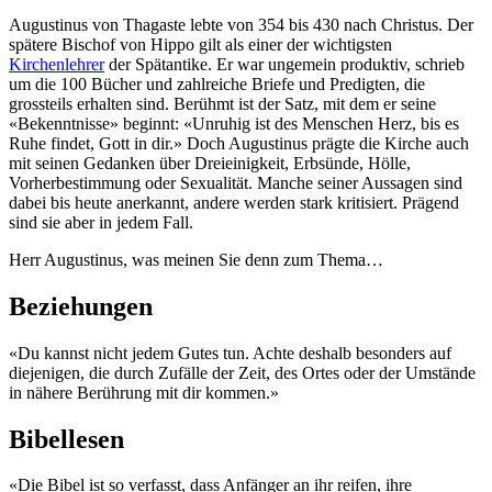
Augustinus von Thagaste lebte von 354 bis 430 nach Christus. Der
spätere Bischof von Hippo gilt als einer der wichtigsten
Kirchenlehrer
der Spätantike. Er war ungemein produktiv, schrieb
um die 100 Bücher und zahlreiche Briefe und Predigten, die
grossteils erhalten sind. Berühmt ist der Satz, mit dem er seine
«Bekenntnisse» beginnt: «Unruhig ist des Menschen Herz, bis es
Ruhe findet, Gott in dir.» Doch Augustinus prägte die Kirche auch
mit seinen Gedanken über Dreieinigkeit, Erbsünde, Hölle,
Vorherbestimmung oder Sexualität. Manche seiner Aussagen sind
dabei bis heute anerkannt, andere werden stark kritisiert. Prägend
sind sie aber in jedem Fall.
Herr Augustinus, was meinen Sie denn zum Thema…
Beziehungen
«Du kannst nicht jedem Gutes tun. Achte deshalb besonders auf
diejenigen, die durch Zufälle der Zeit, des Ortes oder der Umstände
in nähere Berührung mit dir kommen.»
Bibellesen
«Die Bibel ist so verfasst, dass Anfänger an ihr reifen, ihre